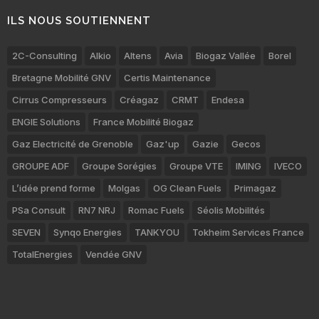
ILS NOUS SOUTIENNENT
2C-Consulting
Alkio
Altens
Avia
Biogaz Vallée
Borel
Bretagne Mobilité GNV
Certis Maintenance
Cirrus Compresseurs
Créagaz
CRMT
Endesa
ENGIE Solutions
France Mobilité Biogaz
Gaz Electricité de Grenoble
Gaz'up
Gazie
Gecos
GROUPE ADF
Groupe Sorégies
Groupe VTE
IMING
IVECO
L’idée prend forme
Molgas
OG Clean Fuels
Primagaz
PSa Consult
RN7 NRJ
Romac Fuels
Séolis Mobilités
SEVEN
Synqo Energies
TANKYOU
Tokheim Services France
TotalEnergies
Vendée GNV