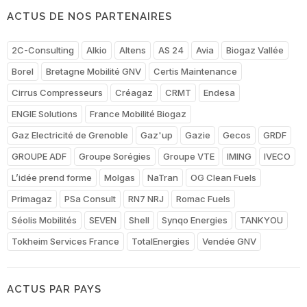
ACTUS DE NOS PARTENAIRES
2C-Consulting
Alkio
Altens
AS 24
Avia
Biogaz Vallée
Borel
Bretagne Mobilité GNV
Certis Maintenance
Cirrus Compresseurs
Créagaz
CRMT
Endesa
ENGIE Solutions
France Mobilité Biogaz
Gaz Electricité de Grenoble
Gaz'up
Gazie
Gecos
GRDF
GROUPE ADF
Groupe Sorégies
Groupe VTE
IMING
IVECO
L’idée prend forme
Molgas
NaTran
OG Clean Fuels
Primagaz
PSa Consult
RN7 NRJ
Romac Fuels
Séolis Mobilités
SEVEN
Shell
Synqo Energies
TANKYOU
Tokheim Services France
TotalEnergies
Vendée GNV
ACTUS PAR PAYS