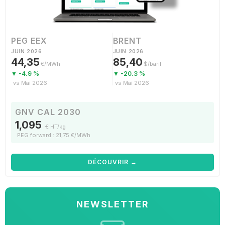
PEG EEX
BRENT
JUIN 2026
JUIN 2026
44,35
85,40
€/MWh
$/baril
▼ -4.9 %
▼ -20.3 %
vs Mai 2026
vs Mai 2026
GNV CAL 2030
1,095
€ HT/kg
PEG forward : 21,75 €/MWh
DÉCOUVRIR →
NEWSLETTER