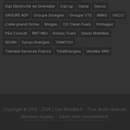
Gaz Electricité de Grenoble
Gaz'up
Gazie
Gecos
GROUPE ADF
Groupe Sorégies
Groupe VTE
IMING
IVECO
L’idée prend forme
Molgas
OG Clean Fuels
Primagaz
PSa Consult
RN7 NRJ
Romac Fuels
Séolis Mobilités
SEVEN
Synqo Energies
TANKYOU
Tokheim Services France
TotalEnergies
Vendée GNV
Copyright © 2014 - 2026 | Gaz-Mobilite.fr - Tous droits réservés
Mentions légales
-
Gérer mon consentement