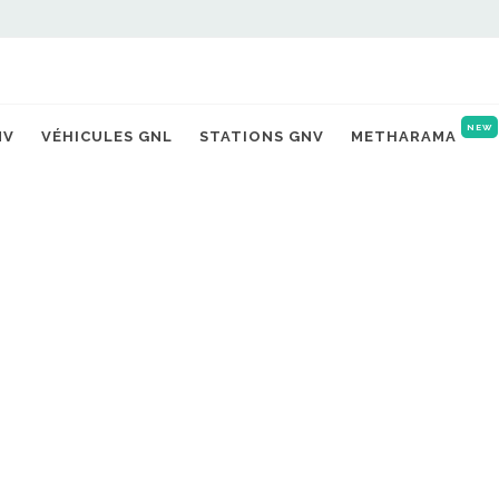
NEW
NV
VÉHICULES GNL
STATIONS GNV
METHARAMA