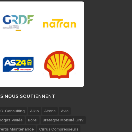
LS NOUS SOUTIENNENT
C-Consulting
Alkio
Altens
Avia
iogaz Vallée
Borel
Bretagne Mobilité GNV
ertis Maintenance
Cirrus Compresseurs