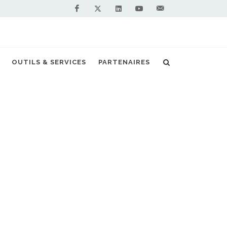
Facebook
Linkedin
Youtube
Contactez-
Twitter
nous !
OUTILS & SERVICES
PARTENAIRES
Accueil
Actualités
Parme
NOS PARTENAIRES
PREMIUM