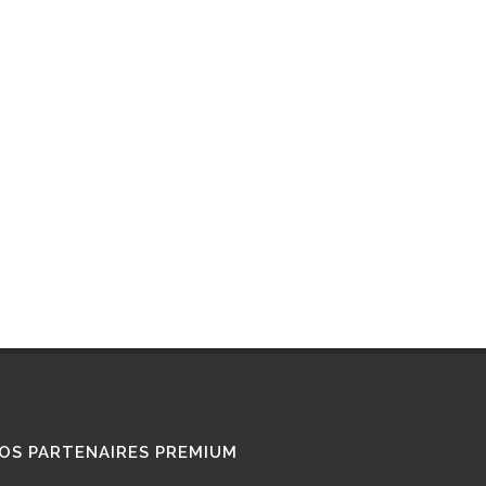
RETROFIT
STATIONS GNL
STATIONS GNV
TÉMOIGNAGES
UTILISATEURS
TRAIN GNV
TRANSPORT MARITIME
VOITURE GNV
VOITURE GPL
OS PARTENAIRES PREMIUM