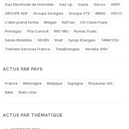
Gaz Electricité de Grenoble
Gaz'up
Gazie
Gecos
GRDF
GROUPE ADF
Groupe Sorégies
Groupe VTE
IMING
IVECO
L’idée prend forme
Molgas
NaTran
OG Clean Fuels
Primagaz
PSa Consult
RN7 NRJ
Romac Fuels
Séolis Mobilités
SEVEN
Shell
Synqo Energies
TANKYOU
Tokheim Services France
TotalEnergies
Vendée GNV
ACTUS PAR PAYS
France
Allemagne
Belgique
Espagne
Royaume-Uni
Italie
Etats-Unis
ACTUS PAR THÉMATIQUE