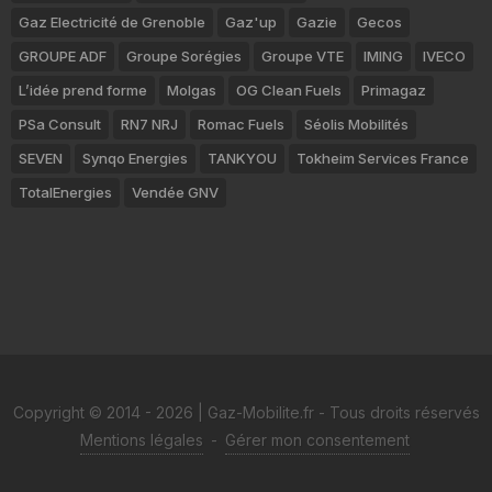
Gaz Electricité de Grenoble
Gaz'up
Gazie
Gecos
GROUPE ADF
Groupe Sorégies
Groupe VTE
IMING
IVECO
L’idée prend forme
Molgas
OG Clean Fuels
Primagaz
PSa Consult
RN7 NRJ
Romac Fuels
Séolis Mobilités
SEVEN
Synqo Energies
TANKYOU
Tokheim Services France
TotalEnergies
Vendée GNV
Copyright © 2014 - 2026 | Gaz-Mobilite.fr - Tous droits réservés
Mentions légales
-
Gérer mon consentement