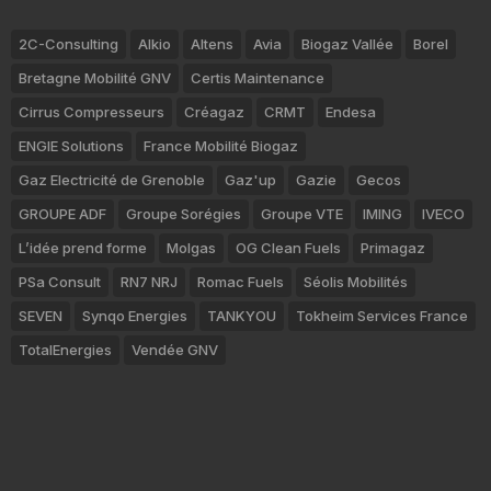
2C-Consulting
Alkio
Altens
Avia
Biogaz Vallée
Borel
Bretagne Mobilité GNV
Certis Maintenance
Cirrus Compresseurs
Créagaz
CRMT
Endesa
ENGIE Solutions
France Mobilité Biogaz
Gaz Electricité de Grenoble
Gaz'up
Gazie
Gecos
GROUPE ADF
Groupe Sorégies
Groupe VTE
IMING
IVECO
L’idée prend forme
Molgas
OG Clean Fuels
Primagaz
PSa Consult
RN7 NRJ
Romac Fuels
Séolis Mobilités
SEVEN
Synqo Energies
TANKYOU
Tokheim Services France
TotalEnergies
Vendée GNV