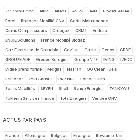
2C-Consulting
Alkio
Altens
AS 24
Avia
Biogaz Vallée
Borel
Bretagne Mobilité GNV
Certis Maintenance
Cirrus Compresseurs
Créagaz
CRMT
Endesa
ENGIE Solutions
France Mobilité Biogaz
Gaz Electricité de Grenoble
Gaz'up
Gazie
Gecos
GRDF
GROUPE ADF
Groupe Sorégies
Groupe VTE
IMING
IVECO
L’idée prend forme
Molgas
NaTran
OG Clean Fuels
Primagaz
PSa Consult
RN7 NRJ
Romac Fuels
Séolis Mobilités
SEVEN
Shell
Synqo Energies
TANKYOU
Tokheim Services France
TotalEnergies
Vendée GNV
ACTUS PAR PAYS
France
Allemagne
Belgique
Espagne
Royaume-Uni