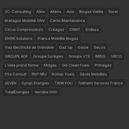
2C-Consulting
Alkio
Altens
Avia
Biogaz Vallée
Borel
Bretagne Mobilité GNV
Certis Maintenance
Cirrus Compresseurs
Créagaz
CRMT
Endesa
ENGIE Solutions
France Mobilité Biogaz
Gaz Electricité de Grenoble
Gaz'up
Gazie
Gecos
GROUPE ADF
Groupe Sorégies
Groupe VTE
IMING
IVECO
L’idée prend forme
Molgas
OG Clean Fuels
Primagaz
PSa Consult
RN7 NRJ
Romac Fuels
Séolis Mobilités
SEVEN
Synqo Energies
TANKYOU
Tokheim Services France
TotalEnergies
Vendée GNV