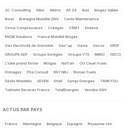
2C-Consulting
Alkio
Altens
AS 24
Avia
Biogaz Vallée
Borel
Bretagne Mobilité GNV
Certis Maintenance
Cirrus Compresseurs
Créagaz
CRMT
Endesa
ENGIE Solutions
France Mobilité Biogaz
Gaz Electricité de Grenoble
Gaz'up
Gazie
Gecos
GRDF
GROUPE ADF
Groupe Sorégies
Groupe VTE
IMING
IVECO
L’idée prend forme
Molgas
NaTran
OG Clean Fuels
Primagaz
PSa Consult
RN7 NRJ
Romac Fuels
Séolis Mobilités
SEVEN
Shell
Synqo Energies
TANKYOU
Tokheim Services France
TotalEnergies
Vendée GNV
ACTUS PAR PAYS
France
Allemagne
Belgique
Espagne
Royaume-Uni