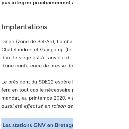
pas intégrer prochainement à leurs propres réseau
Implantations
Dinan (zone de Bel-Air), Lamballe (zone de la Tourelle),
Châtelaudren et Guingamp (territoire de la commun
dont le siège est à Lanvollon) : voici les 4 implantati
d’une conférence de presse donnée au siège du syndic
Le président du SDE22 espère l’ouverture du premier site,
fera en tout cas le nécessaire pour pouvoir inaugurer c
mandat, au printemps 2020. «
Pour 3 des sites, les ter
aussi été effectué en raison de la proximité d’un point 