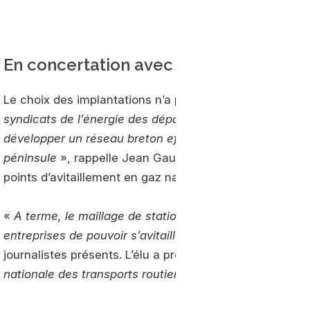
En concertation avec les départements
Le choix des implantations n’a pas été laissé au hasard
syndicats de l’énergie des départements d’Ille-et-Vilai
développer un réseau breton efficace. Les grands opér
péninsule
», rappelle Jean Gaubert qui est conscient d
points d’avitaillement en gaz naturel pour la mobilité.
«
A terme, le maillage de stations GNV garantira aux p
entreprises de pouvoir s’avitailler facilement
», est-il i
journalistes présents. L’élu a précisé que son syndicat
nationale des transports routiers.