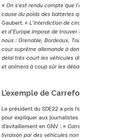
«
On s’est rendu compte que l’électricité n’est pas adap
cause du poids des batteries qui viendrait diminuer la 
Gaubert. «
L’interdiction de circulation des véhicules p
et d’Europe impose de trouver des solutions spécifiqu
nous : Grenoble, Bordeaux, Toulouse et d’autres agglom
cour suprême allemande à donné raison aux villes de St
délai très court les véhicules diesel les plus anciens sur
et animera à coup sûr les débats pour les élections m
L’exemple de Carrefour
Le président du SDE22 a pris l’exemple de la grande dist
pour expliquer aux journalistes présents l’importance d
d’avitaillement en GNV : «
Carrefour à un plan d’approv
livraison par des véhicules non ou peu polluants. Dans