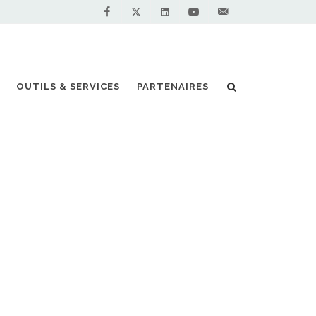
Facebook
Linkedin
Youtube
Contactez-
Twitter
nous !
2 dans les Côtes-d'Armor pour début 2020
OUTILS & SERVICES
PARTENAIRES
S PARTENAIRES PREMIUM