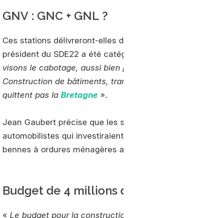
GNV : GNC + GNL ?
Ces stations délivreront-elles du GNC et du GNL ? A ce
président du SDE22 a été catégorique : «
Elles ne déli
visons le cabotage, aussi bien pour le transport des 
Construction de bâtiments, transport des cochons et vol
quittent pas la
Bretagne
».
Jean Gaubert précise que les stations accueilleront ég
automobilistes qui investiraient dans des voitures fonct
bennes à ordures ménagères au gaz naturel pour l’aggl
Budget de 4 millions d'euros
«
Le budget pour la construction de chaque station est d