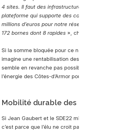
4 sites. Il faut des infrastructures pour recevoir le gaz
plateforme qui supporte des camions de 35-38 tonnes.
millions d’euros pour notre réseau Brev’Car de rechar
172 bornes dont 8 rapides
», chiffre Jean Gaubert.
Si la somme bloquée pour ce nouveau programme est p
imagine une rentabilisation des investissements dans 
semble en revanche pas possible pour le maillage dédi
l’énergie des Côtes-d’Armor pourrait, au besoin, complét
Mobilité durable des poids lourds
Si Jean Gaubert et le SDE22 misent sur le gaz naturel p
c’est parce que l’élu ne croit pas du tout ici à la propul