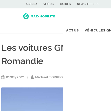
AGENDA
VIDÉOS
GUIDES
NEWSLETTERS
ACTUS
VÉHICULES G
Les voitures GNV de Seat s
Romandie
01/05/2021
Michaël TORREGROSSA
Voiture GNV