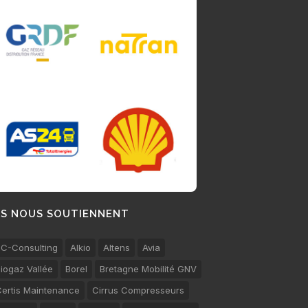
LS NOUS SOUTIENNENT
C-Consulting
Alkio
Altens
Avia
iogaz Vallée
Borel
Bretagne Mobilité GNV
ertis Maintenance
Cirrus Compresseurs