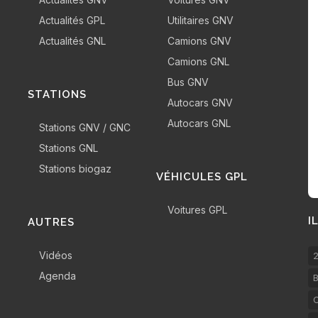
Actualités GPL
Utilitaires GNV
Actualités GNL
Camions GNV
Camions GNL
Bus GNV
STATIONS
Autocars GNV
Autocars GNL
Stations GNV / GNC
Stations GNL
Stations biogaz
VÉHICULES GPL
Voitures GPL
I
AUTRES
Vidéos
2
Agenda
B
C