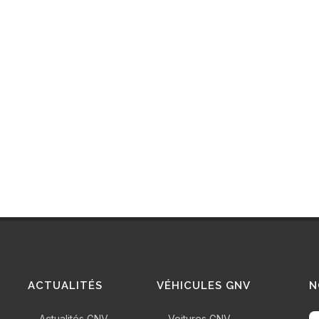
ACTUALITÉS
VÉHICULES GNV
N
Actualités GNV
Voitures GNV