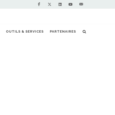
Facebook
Linkedin
Youtube
Contactez-
Twitter
nous !
NV de Seat s'invitent au Tour de Romandie
OUTILS & SERVICES
PARTENAIRES
S PARTENAIRES PREMIUM