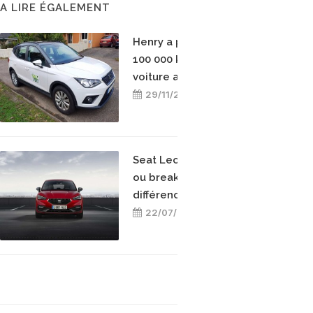
A LIRE ÉGALEMENT
Henry a parcouru plus de
100 000 km avec sa
voiture au gaz naturel
29/11/2023
Seat Leon TGI : berline
ou break, quelles
différences ?
22/07/2022