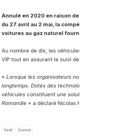
Annulé en 2020 en raison de la crise sanitaire, le 
du 27 avril au 2 mai, la compétition cycliste helvèt
voitures au gaz naturel fournies par Seat.
Au nombre de dix, les véhicules GNC mis à disposition p
VIP tout en assurant le suivi de la course.
«
Lorsque les organisateurs nous ont demandé de les s
longtemps. Dotés des technologies de pointe et confor
véhicules constituent une solution de mobilité plus éc
Romandie
» a déclaré
Nicolas Hobi
Seat
Suisse