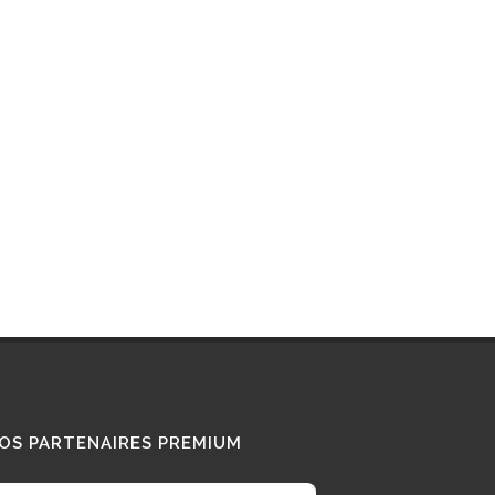
Interview : que pense ce «
Diesel Addict » des
camions au bioGNV ?
15/01/2026
Tous nos témoignages
OS PARTENAIRES PREMIUM