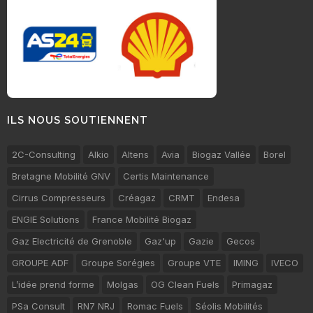
ILS NOUS SOUTIENNENT
2C-Consulting
Alkio
Altens
Avia
Biogaz Vallée
Borel
Bretagne Mobilité GNV
Certis Maintenance
Cirrus Compresseurs
Créagaz
CRMT
Endesa
ENGIE Solutions
France Mobilité Biogaz
Gaz Electricité de Grenoble
Gaz'up
Gazie
Gecos
GROUPE ADF
Groupe Sorégies
Groupe VTE
IMING
IVECO
L’idée prend forme
Molgas
OG Clean Fuels
Primagaz
PSa Consult
RN7 NRJ
Romac Fuels
Séolis Mobilités