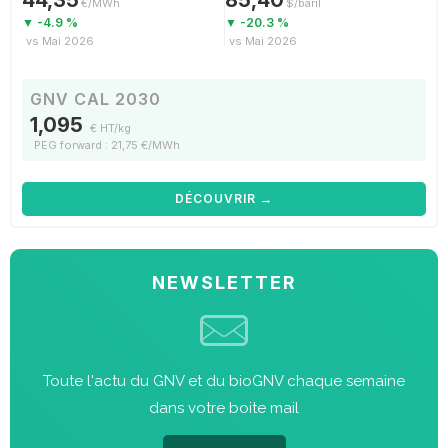
€/MWh
$/baril
▼ -4.9 %
▼ -20.3 %
vs Mai 2026
vs Mai 2026
GNV CAL 2030
1,095
€ HT/kg
PEG forward : 21,75 €/MWh
DÉCOUVRIR →
NEWSLETTER
Toute l'actu du GNV et du bioGNV chaque semaine
dans votre boite mail