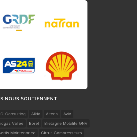
LS NOUS SOUTIENNENT
C-Consulting
Alkio
Altens
Avia
iogaz Vallée
Borel
Bretagne Mobilité GNV
ertis Maintenance
Cirrus Compresseurs