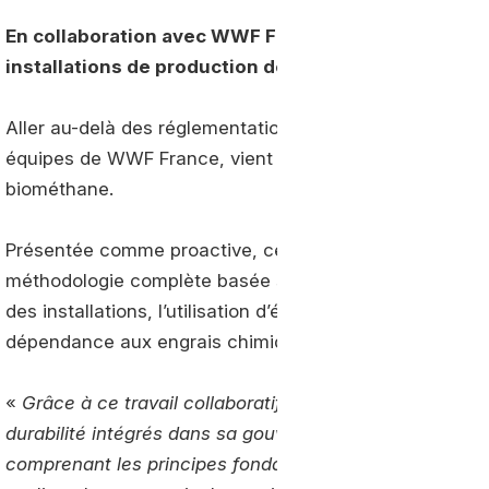
En collaboration avec WWF France, Air Liquide a ad
installations de production de biométhane encore p
Aller au-delà des réglementations actuelles. C’est l’obje
équipes de WWF France, vient d’élaborer une nouvelle 
biométhane.
Présentée comme proactive, cette démarche conjointe 
méthodologie complète basée sur différents piliers. Plu
des installations, l’utilisation d’énergies renouvelables
dépendance aux engrais chimiques ou encore la surveillan
«
Grâce à ce travail collaboratif, Air Liquide dispose 
durabilité intégrés dans sa gouvernance d'investissemen
comprenant les principes fondamentaux que chaque pr