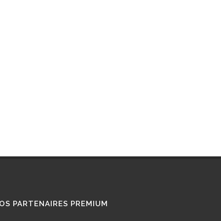
Interview : que pense ce «
Diesel Addict » des
camions au bioGNV ?
15/01/2026
Tous nos témoignages
OS PARTENAIRES PREMIUM