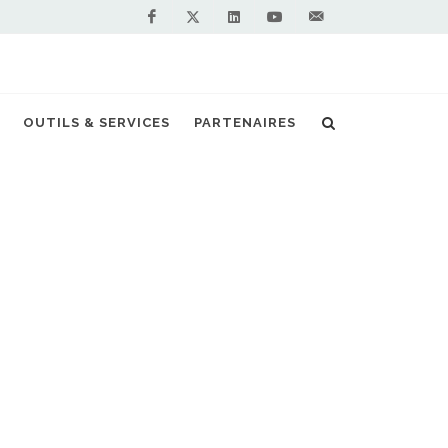
Facebook
Linkedin
Youtube
Contactez-
Twitter
nous !
uide veut du biométhane encore plus vert !
OUTILS & SERVICES
PARTENAIRES
S PARTENAIRES PREMIUM