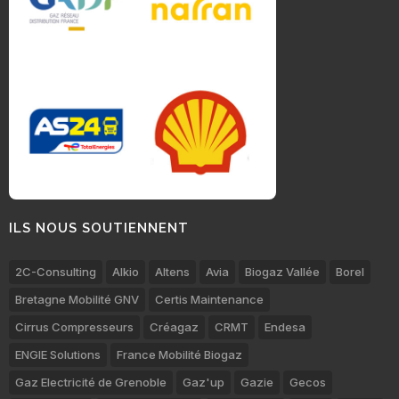
ILS NOUS SOUTIENNENT
2C-Consulting
Alkio
Altens
Avia
Biogaz Vallée
Borel
Bretagne Mobilité GNV
Certis Maintenance
Cirrus Compresseurs
Créagaz
CRMT
Endesa
ENGIE Solutions
France Mobilité Biogaz
Gaz Electricité de Grenoble
Gaz'up
Gazie
Gecos