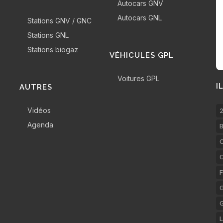
Autocars GNV
Autocars GNL
Stations GNV / GNC
Stations GNL
Stations biogaz
VÉHICULES GPL
Voitures GPL
I
AUTRES
Vidéos
2
Agenda
B
C
F
G
L