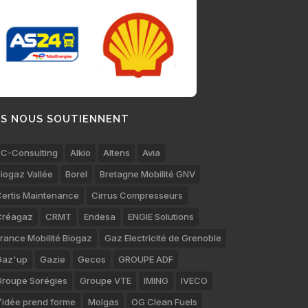
LS NOUS SOUTIENNENT
C-Consulting
Alkio
Altens
Avia
iogaz Vallée
Borel
Bretagne Mobilité GNV
ertis Maintenance
Cirrus Compresseurs
Créagaz
CRMT
Endesa
ENGIE Solutions
rance Mobilité Biogaz
Gaz Electricité de Grenoble
Gaz'up
Gazie
Gecos
GROUPE ADF
roupe Sorégies
Groupe VTE
IMING
IVECO
’idée prend forme
Molgas
OG Clean Fuels