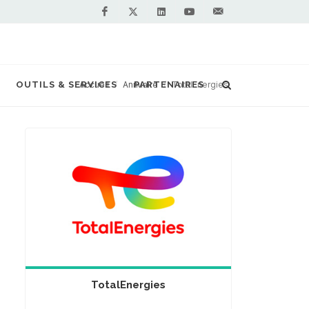
Facebook
Linkedin
Youtube
Contactez-
Twitter
nous !
OUTILS & SERVICES
Accueil
Annuaire
PARTENAIRES
TotalEnergies
TotalEnergies