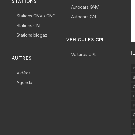
STATIONS
Autocars GNV
Stations GNV / GNC
Autocars GNL
Stations GNL
Stations biogaz
VÉHICULES GPL
I
Voitures GPL
AUTRES
2
Vidéos
B
Agenda
C
F
G
L