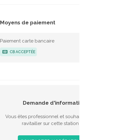
Moyens de paiement
Tarifs
Paiement carte bancaire
Bio-G
CB ACCEPTÉE
Aides
Demande d'information
véhic
Vous êtes professionnel et souhaitez vous
Il exis
ravitailler sur cette station ?
l'acqui
l'achat