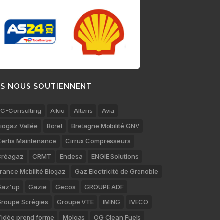
LS NOUS SOUTIENNENT
C-Consulting
Alkio
Altens
Avia
iogaz Vallée
Borel
Bretagne Mobilité GNV
ertis Maintenance
Cirrus Compresseurs
Créagaz
CRMT
Endesa
ENGIE Solutions
rance Mobilité Biogaz
Gaz Electricité de Grenoble
Gaz'up
Gazie
Gecos
GROUPE ADF
roupe Sorégies
Groupe VTE
IMING
IVECO
’idée prend forme
Molgas
OG Clean Fuels