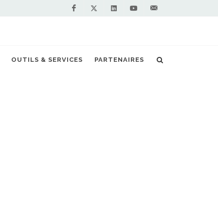
Facebook
Linkedin
Youtube
Contactez-
Twitter
nous !
OUTILS & SERVICES
PARTENAIRES
Accueil
Stations GNV en France