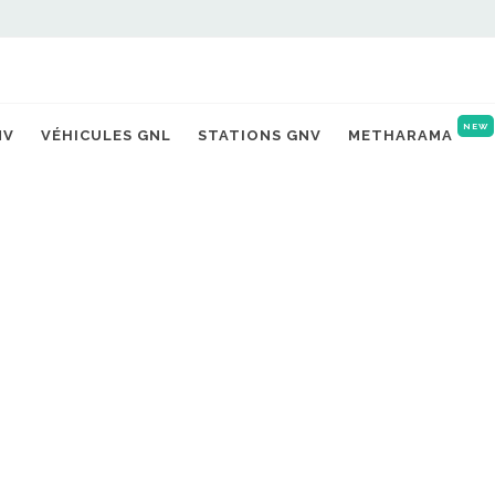
NEW
NV
VÉHICULES GNL
STATIONS GNV
METHARAMA
R-COISE