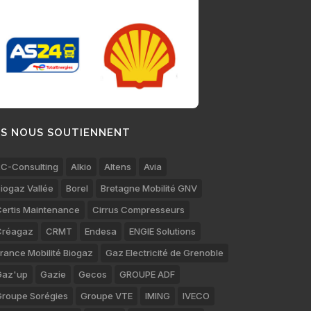
LS NOUS SOUTIENNENT
C-Consulting
Alkio
Altens
Avia
iogaz Vallée
Borel
Bretagne Mobilité GNV
ertis Maintenance
Cirrus Compresseurs
Créagaz
CRMT
Endesa
ENGIE Solutions
rance Mobilité Biogaz
Gaz Electricité de Grenoble
Gaz'up
Gazie
Gecos
GROUPE ADF
roupe Sorégies
Groupe VTE
IMING
IVECO