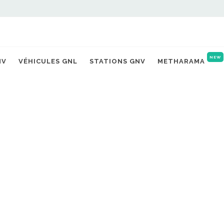
NEW
NV
VÉHICULES GNL
STATIONS GNV
METHARAMA
 GREEN MOBILITY VEAUCHE
L