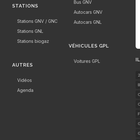
Bus GNV
STATIONS
Autocars GNV
Stations GNV / GNC
Autocars GNL
Stations GNL
Stations biogaz
VÉHICULES GPL
I
Voitures GPL
AUTRES
2
Vidéos
B
Agenda
C
F
G