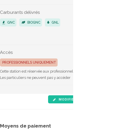
Carburants délivrés
Véhicules 
GNC
BIOGNC
GNL
POIDS LO
VÉHICUL
Accès
Horaires d'
24h/24
PROFESSIONNELS UNIQUEMENT
Cette station est réservée aux professionnels.
Les particuliers ne peuvent pas y accéder
MODIFIER LES INFOS
SIGNALE
Moyens de paiement
Tarifs