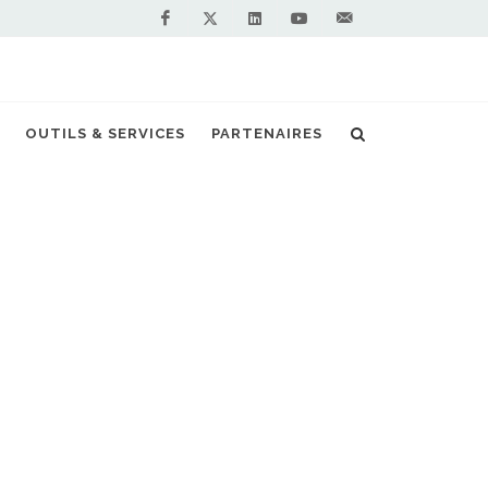
Facebook
Linkedin
Youtube
Contactez-
Twitter
nous !
OUTILS & SERVICES
PARTENAIRES
Accueil
Stations GNV en France
Vous êtes professionnel et