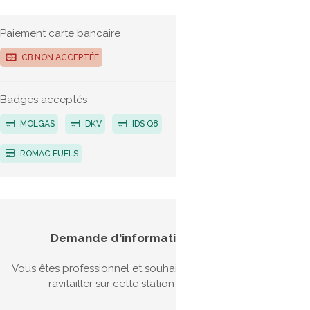
Paiement carte bancaire
G
CB NON ACCEPTÉE
Bio-G
G
Badges acceptés
MOLGAS
DKV
IDS Q8
ROMAC FUELS
Aides
Demande d'information
véhic
Vous êtes professionnel et souhaitez vous
Il exis
ravitailler sur cette station ?
l'acqui
l'achat