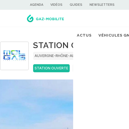
AGENDA
VIDÉOS
GUIDES
NEWSLETTERS
ACTUS
VÉHICULES G
STATION GNV MOLGAS
AUVERGNE-RHÔNE-ALPES
LOIRE
STATION OUVERTE
GNC
BIOGNC
GN