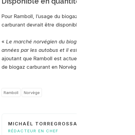
Disponible en quantité
Pour Ramboll, l’usage du biogaz dans les trains norvégi
carburant devrait être disponible en grande quantité.
«
Le marché norvégien du biogaz augmente. Le carbura
années par les autobus et il est bien adapté aux transp
ajoutant que Ramboll est actuellement partie prenante d
de biogaz carburant en Norvège en 2018…
Ramboll
Norvège
MICHAËL TORREGROSSA
RÉDACTEUR EN CHEF