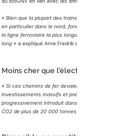
du bioGNV en lien avec les différentes autorités région
« Bien que la plupart des trains en Norvège fonctionnent 
en particulier dans le nord, fonctionnent toujours avec d
la ligne ferroviaire la plus longue de Norvège, la Nor
long »
a expliqué Arne Fredrik Lånke, en charge du proj
Moins cher que l’électrique
« Si ces chemins de fer devaient être transformés en él
investissements massifs et prendrait beaucoup de tem
progressivement introduit dans un temps relativement c
CO2 de plus de 20 000 tonnes »
justifie le responsabl