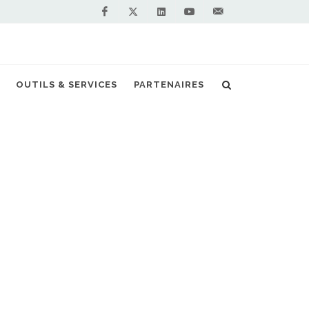
Facebook
Linkedin
Youtube
Contactez-
Twitter
nous !
tés
Du biogaz pour les trains norvégiens
OUTILS & SERVICES
PARTENAIRES
S PARTENAIRES PREMIUM