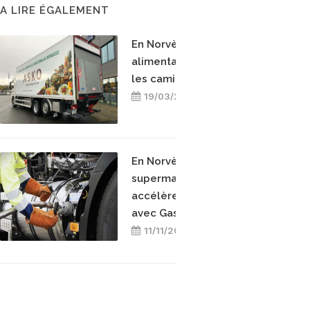
A LIRE ÉGALEMENT
En Norvège, les invendus
alimentaires alimentent
les camions au biogaz
19/03/2026
En Norvège, les
supermarchés REMA
accélèrent sur le bioGNV
avec Gasum
11/11/2025