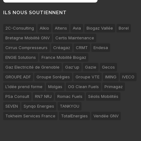
ILS NOUS SOUTIENNENT
2C-Consulting
Alkio
Altens
Avia
Biogaz Vallée
Borel
Bretagne Mobilité GNV
Certis Maintenance
Cirrus Compresseurs
Créagaz
CRMT
Endesa
ENGIE Solutions
France Mobilité Biogaz
Gaz Electricité de Grenoble
Gaz'up
Gazie
Gecos
GROUPE ADF
Groupe Sorégies
Groupe VTE
IMING
IVECO
L’idée prend forme
Molgas
OG Clean Fuels
Primagaz
PSa Consult
RN7 NRJ
Romac Fuels
Séolis Mobilités
SEVEN
Synqo Energies
TANKYOU
Tokheim Services France
TotalEnergies
Vendée GNV