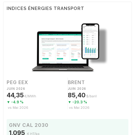
INDICES ÉNERGIES TRANSPORT
PEG EEX
BRENT
JUIN 2026
JUIN 2026
44,35
85,40
€/MWh
$/baril
▼ -4.9 %
▼ -20.3 %
vs Mai 2026
vs Mai 2026
GNV CAL 2030
1,095
€ HT/kg