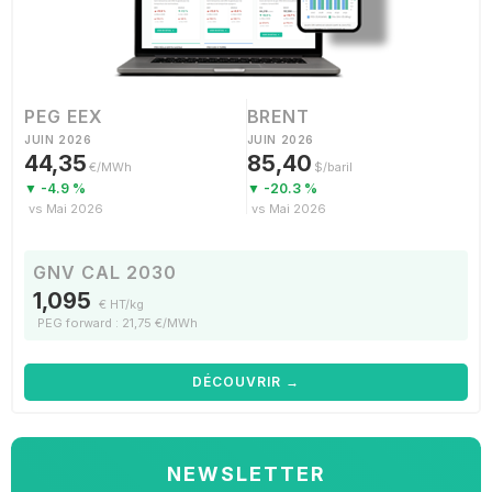
PEG EEX
BRENT
JUIN 2026
JUIN 2026
44,35
85,40
€/MWh
$/baril
▼ -4.9 %
▼ -20.3 %
vs Mai 2026
vs Mai 2026
GNV CAL 2030
1,095
€ HT/kg
PEG forward : 21,75 €/MWh
DÉCOUVRIR →
NEWSLETTER