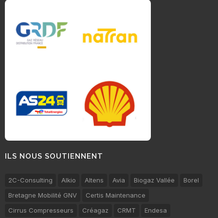
ILS NOUS SOUTIENNENT
2C-Consulting
Alkio
Altens
Avia
Biogaz Vallée
Borel
Bretagne Mobilité GNV
Certis Maintenance
Cirrus Compresseurs
Créagaz
CRMT
Endesa