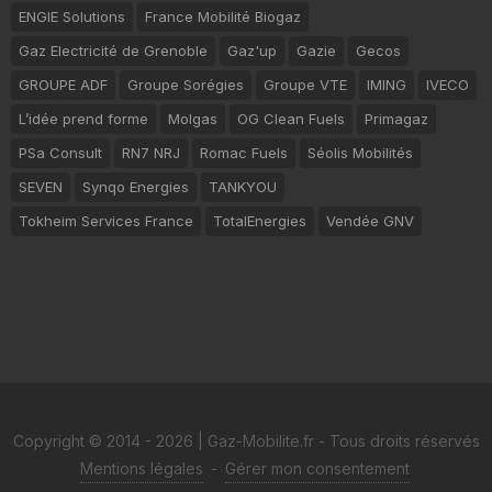
ENGIE Solutions
France Mobilité Biogaz
Gaz Electricité de Grenoble
Gaz'up
Gazie
Gecos
GROUPE ADF
Groupe Sorégies
Groupe VTE
IMING
IVECO
L’idée prend forme
Molgas
OG Clean Fuels
Primagaz
PSa Consult
RN7 NRJ
Romac Fuels
Séolis Mobilités
SEVEN
Synqo Energies
TANKYOU
Tokheim Services France
TotalEnergies
Vendée GNV
Copyright © 2014 - 2026 | Gaz-Mobilite.fr - Tous droits réservés
Mentions légales
-
Gérer mon consentement