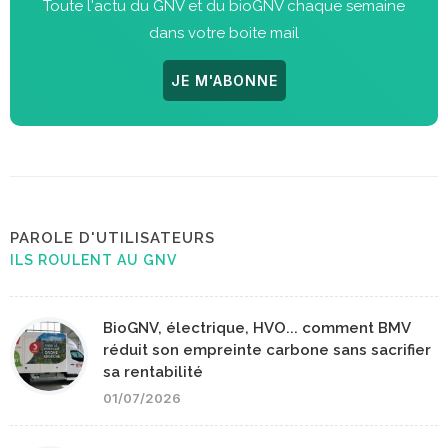
Toute l'actu du GNV et du bioGNV chaque semaine
dans votre boite mail
JE M'ABONNE
PAROLE D'UTILISATEURS
ILS ROULENT AU GNV
BioGNV, électrique, HVO... comment BMV
réduit son empreinte carbone sans sacrifier
sa rentabilité
01/07/2026