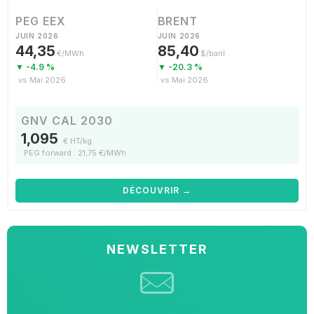
PEG EEX
BRENT
JUIN 2026
JUIN 2026
44,35
85,40
€/MWh
$/baril
▼ -4.9 %
▼ -20.3 %
vs Mai 2026
vs Mai 2026
GNV CAL 2030
1,095
€ HT/kg
PEG forward : 21,75 €/MWh
DÉCOUVRIR →
NEWSLETTER