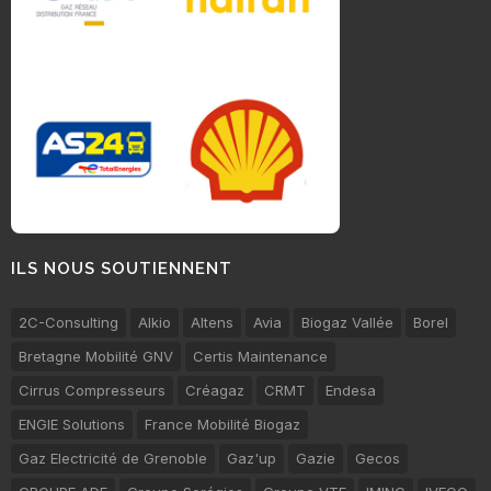
ILS NOUS SOUTIENNENT
2C-Consulting
Alkio
Altens
Avia
Biogaz Vallée
Borel
Bretagne Mobilité GNV
Certis Maintenance
Cirrus Compresseurs
Créagaz
CRMT
Endesa
ENGIE Solutions
France Mobilité Biogaz
Gaz Electricité de Grenoble
Gaz'up
Gazie
Gecos