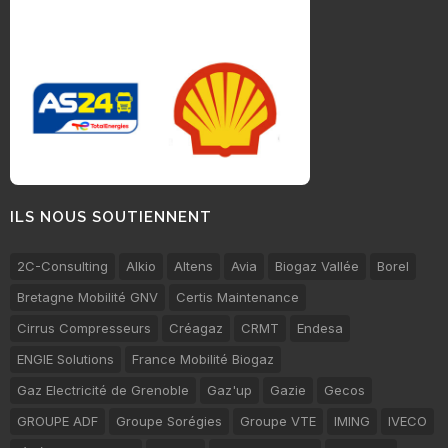
ILS NOUS SOUTIENNENT
2C-Consulting
Alkio
Altens
Avia
Biogaz Vallée
Borel
Bretagne Mobilité GNV
Certis Maintenance
Cirrus Compresseurs
Créagaz
CRMT
Endesa
ENGIE Solutions
France Mobilité Biogaz
Gaz Electricité de Grenoble
Gaz'up
Gazie
Gecos
GROUPE ADF
Groupe Sorégies
Groupe VTE
IMING
IVECO