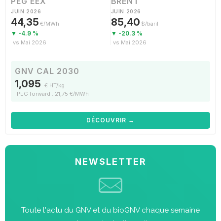
PEG EEX
BRENT
JUIN 2026
JUIN 2026
44,35
85,40
€/MWh
$/baril
▼ -4.9 %
▼ -20.3 %
vs Mai 2026
vs Mai 2026
GNV CAL 2030
1,095
€ HT/kg
PEG forward : 21,75 €/MWh
DÉCOUVRIR →
NEWSLETTER
Toute l'actu du GNV et du bioGNV chaque semaine