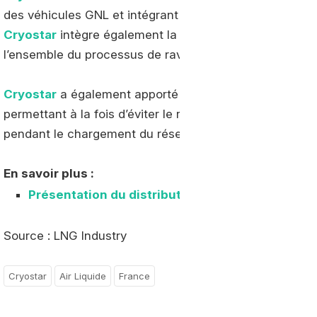
des véhicules GNL et intégrant tous les instruments de 
Cryostar
intègre également la carte électronique Cryo
l’ensemble du processus de ravitaillement et de facilite
Cryostar
a également apporté son expertise dans la ge
permettant à la fois d’éviter le rejet de gaz et de ravit
pendant le chargement du réservoir de stockage.
En savoir plus :
Présentation du distributeur GNL Cryostar
Source : LNG Industry
Cryostar
Air Liquide
France