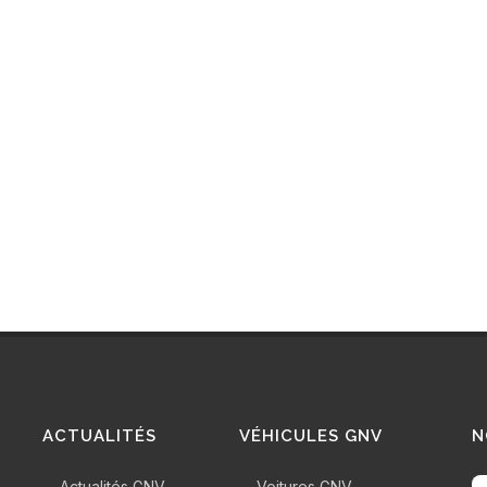
ACTUALITÉS
VÉHICULES GNV
N
Actualités GNV
Voitures GNV