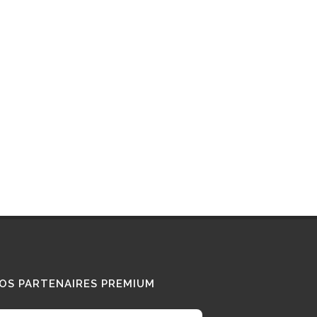
Interview : que pense ce «
Diesel Addict » des
camions au bioGNV ?
15/01/2026
Tous nos témoignages
OS PARTENAIRES PREMIUM