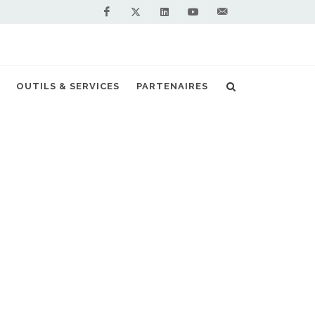
Facebook
Linkedin
Youtube
Contactez-
Twitter
nous !
ostar équipe les stations GNL d'Air Liquide
OUTILS & SERVICES
PARTENAIRES
S PARTENAIRES PREMIUM