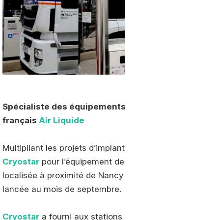
Spécialiste des équipements cryogéniques,
Cryost
français
Air Liquide
Multipliant les projets d’implantations de stations GNV 
Cryostar
pour l’équipement de deux de ses stations. Ina
localisée à proximité de Nancy tandis que la seconde, si
lancée au mois de septembre.
Cryostar
a fourni aux stations d’
Air Liquide
son nouvea