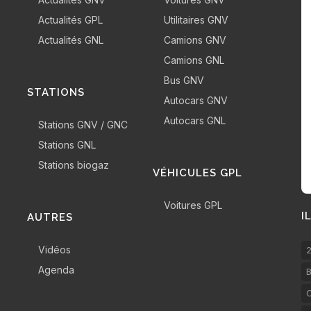
Actualités GPL
Utilitaires GNV
Actualités GNL
Camions GNV
Camions GNL
Bus GNV
STATIONS
Autocars GNV
Autocars GNL
Stations GNV / GNC
Stations GNL
Stations biogaz
VÉHICULES GPL
Voitures GPL
I
AUTRES
Vidéos
2
Agenda
B
C