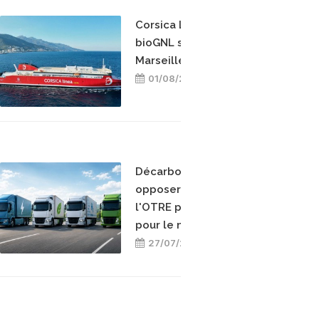
Corsica Linea teste le
bioGNL sur la ligne
Marseille-Bastia
01/08/2026
Décarboner sans
opposer les énergies :
l'OTRE prend position
pour le mix-énergétique
27/07/2026