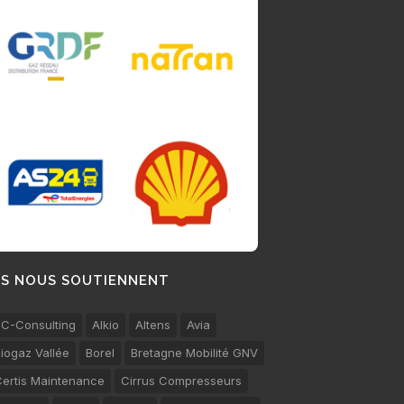
LS NOUS SOUTIENNENT
C-Consulting
Alkio
Altens
Avia
iogaz Vallée
Borel
Bretagne Mobilité GNV
ertis Maintenance
Cirrus Compresseurs