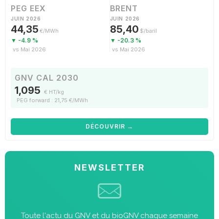
PEG EEX
BRENT
JUIN 2026
JUIN 2026
44,35
85,40
€/MWh
$/baril
▼ -4.9 %
▼ -20.3 %
vs Mai 2026
vs Mai 2026
GNV CAL 2030
1,095
€ HT/kg
PEG forward : 21,75 €/MWh
DÉCOUVRIR →
NEWSLETTER
Toute l'actu du GNV et du bioGNV chaque semaine