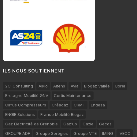
ILS NOUS SOUTIENNENT
2C-Consulting
Alkio
Altens
Avia
Biogaz Vallée
Borel
Bretagne Mobilité GNV
Certis Maintenance
Cirrus Compresseurs
Créagaz
CRMT
Endesa
ENGIE Solutions
France Mobilité Biogaz
Gaz Electricité de Grenoble
Gaz'up
Gazie
Gecos
GROUPE ADF
Groupe Sorégies
Groupe VTE
IMING
IVECO