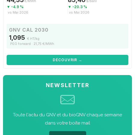
44,35
85,40
€/MWh
$/baril
▼ -4.9 %
▼ -20.3 %
vs Mai 2026
vs Mai 2026
GNV CAL 2030
1,095
€ HT/kg
PEG forward : 21,75 €/MWh
DÉCOUVRIR →
NEWSLETTER
Toute l'actu du GNV et du bioGNV chaque semaine
dans votre boite mail