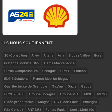
ILS NOUS SOUTIENNENT
2C-Consulting
Alkio
Altens
Avia
Biogaz Vallée
Borel
Bretagne Mobilité GNV
Certis Maintenance
Cirrus Compresseurs
Créagaz
CRMT
Endesa
ENGIE Solutions
France Mobilité Biogaz
Gaz Electricité de Grenoble
Gaz'up
Gazie
Gecos
GROUPE ADF
Groupe Sorégies
Groupe VTE
IMING
IVECO
L’idée prend forme
Molgas
OG Clean Fuels
Primagaz
PSa Consult
RN7 NRJ
Romac Fuels
Séolis Mobilités