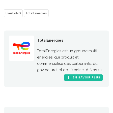
EverLoNG
TotalEnergies
TotalEnergies
TotalEnergies est un groupe multi-
énergies, qui produit et
commercialise des carburants, du
gaz naturel et de l'électricité. Nos 100
000 collaborateurs s’engagent pour
EN SAVOIR PLUS
une énergie meilleure, plus
abordable, plus sûre, plus propre et
accessible au plus grand nombre.
Présent dans plus de 130 pays, notre
ambition est de devenir la major de