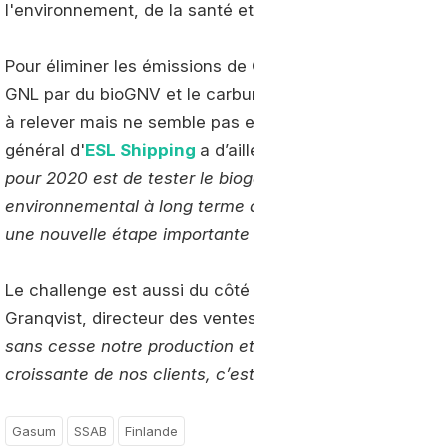
l'environnement, de la santé et de la sécurité chez SS
Pour éliminer les émissions de CO2 fossile de la chaîne 
GNL par du bioGNV et le carburant diesel par du biodies
à relever mais ne semble pas effrayer les partenaires d
général d'
ESL Shipping
a d’ailleurs réaffirmé que «
l'o
pour 2020 est de tester le biogaz dans nos navires. 
environnemental à long terme avec SSAB depuis des a
une nouvelle étape importante vers un transport marit
Le challenge est aussi du côté de la capacité à produi
Granqvist, directeur des ventes maritimes de
Gasum
, 
sans cesse notre production et notre approvisionneme
croissante de nos clients, c’est une stratégie de long
Gasum
SSAB
Finlande