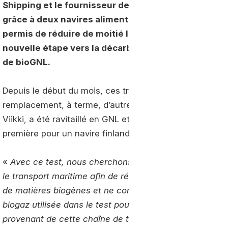
Shipping et le fournisseur de Gaz Gasum, achemine
grâce à deux navires alimentés en partie au GNL. Le
permis de réduire de moitié les émissions de CO2 s
nouvelle étape vers la décarbonation est en passe 
de bioGNL.
Depuis le début du mois, ces trois entreprises expérim
remplacement, à terme, d’autres carburants fossiles. L
Viikki, a été ravitaillé en GNL et un chargement additi
première pour un navire finlandais.
«
Avec ce test, nous cherchons à savoir si le
biogaz
po
le transport maritime afin de réduire les émissions. L
de matières biogènes et ne contient donc pas de charbon
biogaz utilisée dans le test pourrait réduire davantage
provenant de cette chaîne de transport
» explique Har