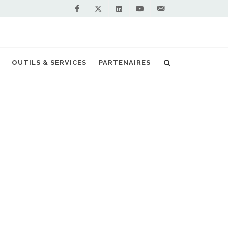
Facebook
Linkedin
Youtube
Contactez-
Twitter
nous !
bioGNL comme combustible pour ses navires
OUTILS & SERVICES
PARTENAIRES
S PARTENAIRES PREMIUM