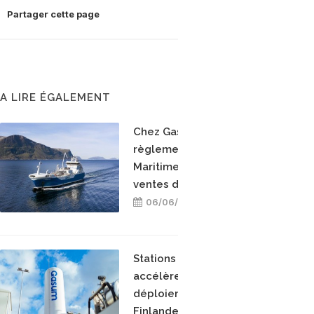
Partager cette page
A LIRE ÉGALEMENT
Chez Gasum, le
règlement FuelEU
Maritime accélère les
ventes de bioGNL
06/06/2026
Stations bioGNL : Gasum
accélère ses
déploiements en
Finlande