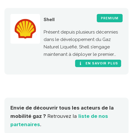
PREMIUM
Shell
Présent depuis plusieurs décennies
dans le développement du Gaz
Naturel Liquéfié, Shell s'engage
maintenant à déployer le premier
réseau européen de stations GNV le
EN SAVOIR PLUS
long des grandes routes et
autoroutes de l'Union Européenne
(RTE-T, réseaux transeuropéens de
transport).
Envie de découvrir tous les acteurs de la
mobilité gaz ?
Retrouvez la
liste de nos
partenaires
.