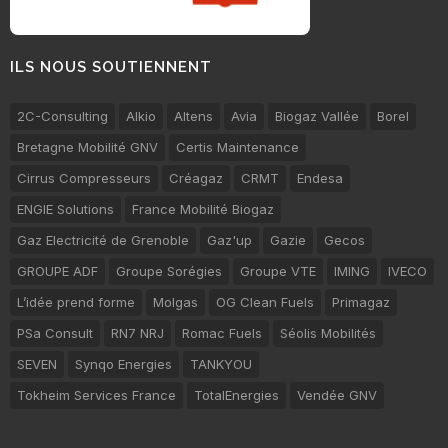
ILS NOUS SOUTIENNENT
2C-Consulting
Alkio
Altens
Avia
Biogaz Vallée
Borel
Bretagne Mobilité GNV
Certis Maintenance
Cirrus Compresseurs
Créagaz
CRMT
Endesa
ENGIE Solutions
France Mobilité Biogaz
Gaz Electricité de Grenoble
Gaz'up
Gazie
Gecos
GROUPE ADF
Groupe Sorégies
Groupe VTE
IMING
IVECO
L’idée prend forme
Molgas
OG Clean Fuels
Primagaz
PSa Consult
RN7 NRJ
Romac Fuels
Séolis Mobilités
SEVEN
Synqo Energies
TANKYOU
Tokheim Services France
TotalEnergies
Vendée GNV