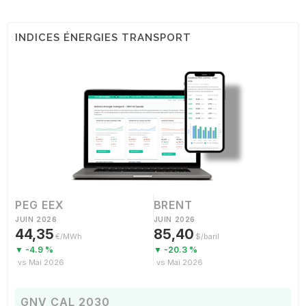
INDICES ÉNERGIES TRANSPORT
PEG EEX
BRENT
JUIN 2026
JUIN 2026
44,35
85,40
€/MWh
$/baril
▼ -4.9 %
▼ -20.3 %
vs Mai 2026
vs Mai 2026
GNV CAL 2030