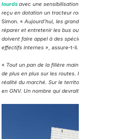
lourds
avec une sensibilisation aux carburants de dema
reçu en dotation un tracteur routier GNV. Mais il faut al
Simon. «
Aujourd’hui, les grands transporteurs emploie
réparer et entretenir les bus ou camions diesel. Pour l
doivent faire appel à des spécialistes extérieurs. Il fa
effectifs internes
», assure-t-il.
«
Tout un pan de la filière maintenance doit pouvoir trav
de plus en plus sur les routes. Il doit être accompagné 
réalité du marché. Sur le territoire des Pays de la Loir
en GNV. Un nombre qui devrait être multiplié par 2 en 