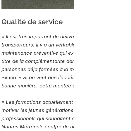
Qualité de service
«
Il est très important de délivrer une qualité de serv
transporteurs. Il y a un véritable besoin de personnel qua
maintenance préventive qui exige une véritable expert
titre de la complémentarité dans les équipes, les trans
personnes déjà formées à la mobilité GNV. C’est un poi
Simon. «
Si on veut que l’accélération dynamique en fa
bonne manière, cette montée en puissance des compé
«
Les formations actuellement en place ne sont pas à la 
motiver les jeunes générations sur les nouveaux métiers
professionnels qui souhaitent s’y convertir. Pour exem
Nantes Métropole souffre de ne pas trouver de bons profi