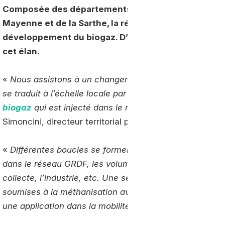
Composée des départements de la Loire-Atlantique,
Mayenne et de la Sarthe, la région des Pays-de-la-Lo
développement du biogaz. D’où un besoin grandis
cet élan.
«
Nous assistons à un changement de comportement da
se traduit à l’échelle locale par un changement de para
biogaz
qui est injecté dans le réseau et trouve une uti
Simoncini, directeur territorial pour GRDF Pays de la Loi
«
Différentes boucles se forment. Une première exploite
dans le réseau GRDF, les volumes produits peuvent ali
collecte, l’industrie, etc. Une seconde démarre avec le
soumises à la méthanisation avec d’autres biodéchets
une application dans la mobilité
», explique-t-il.