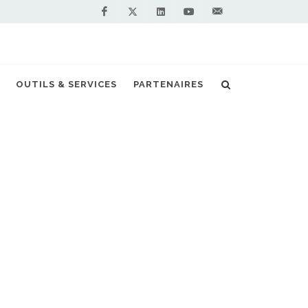
Facebook
Linkedin
Youtube
Contactez-
Twitter
nous !
ue pour l'emploi et la formation au bioGNV
OUTILS & SERVICES
PARTENAIRES
S PARTENAIRES PREMIUM