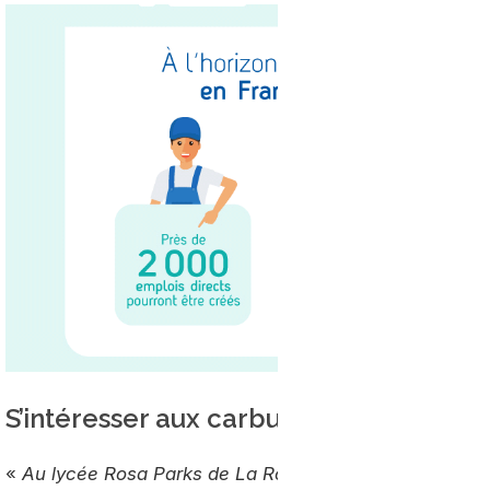
S’intéresser aux carburants de demain
«
Au lycée Rosa Parks de La Roche-sur-Yon, il existe
u