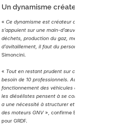
Un dynamisme créateur d’emplois
«
Ce dynamisme est créateur d’emploi. Il y a un besoin
s’appuient sur une main-d’œuvre qualifiée. Et ce, sur l
déchets, production du gaz, méthanisation, exploitation
d’avitaillement, il faut du personnel pour la maintenance
Simoncini.
«
Tout en restant prudent sur ce ratio, on estime qu’
besoin de 10 professionnels. Aussi bien pour sa mainte
fonctionnement des véhicules qui s’y ravitaillent en car
les diésélistes pensent à se convertir à la mobilité GN
a une nécessité à structurer et professionnaliser la ma
des moteurs GNV
», confirme Benjamin Simon, respons
pour GRDF.