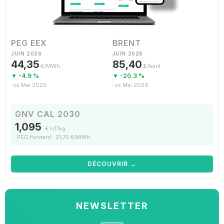
PEG EEX
BRENT
JUIN 2026
JUIN 2026
44,35
85,40
€/MWh
$/baril
▼ -4.9 %
▼ -20.3 %
vs Mai 2026
vs Mai 2026
GNV CAL 2030
1,095
€ HT/kg
PEG forward : 21,75 €/MWh
DÉCOUVRIR →
NEWSLETTER