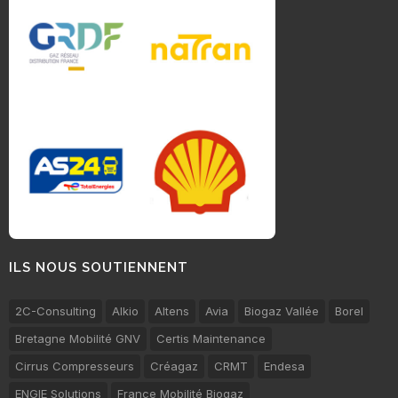
ILS NOUS SOUTIENNENT
2C-Consulting
Alkio
Altens
Avia
Biogaz Vallée
Borel
Bretagne Mobilité GNV
Certis Maintenance
Cirrus Compresseurs
Créagaz
CRMT
Endesa
ENGIE Solutions
France Mobilité Biogaz