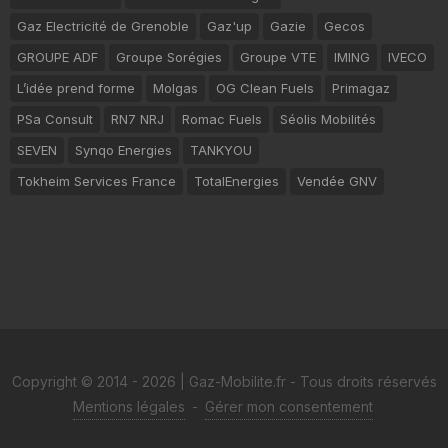
Gaz Electricité de Grenoble
Gaz'up
Gazie
Gecos
GROUPE ADF
Groupe Sorégies
Groupe VTE
IMING
IVECO
L’idée prend forme
Molgas
OG Clean Fuels
Primagaz
PSa Consult
RN7 NRJ
Romac Fuels
Séolis Mobilités
SEVEN
Synqo Energies
TANKYOU
Tokheim Services France
TotalEnergies
Vendée GNV
Copyright © 2014 - 2026 | Gaz-Mobilite.fr - Tous droits réservés
Mentions légales
-
Gérer mon consentement