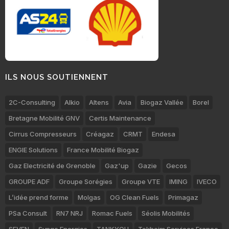
ILS NOUS SOUTIENNENT
2C-Consulting
Alkio
Altens
Avia
Biogaz Vallée
Borel
Bretagne Mobilité GNV
Certis Maintenance
Cirrus Compresseurs
Créagaz
CRMT
Endesa
ENGIE Solutions
France Mobilité Biogaz
Gaz Electricité de Grenoble
Gaz'up
Gazie
Gecos
GROUPE ADF
Groupe Sorégies
Groupe VTE
IMING
IVECO
L’idée prend forme
Molgas
OG Clean Fuels
Primagaz
PSa Consult
RN7 NRJ
Romac Fuels
Séolis Mobilités
SEVEN
Synqo Energies
TANKYOU
Tokheim Services France