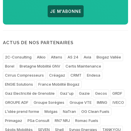
JE M'ABONNE
ACTUS DE NOS PARTENAIRES
2C-Consulting
Alkio
Altens
AS 24
Avia
Biogaz Vallée
Borel
Bretagne Mobilité GNV
Certis Maintenance
Cirrus Compresseurs
Créagaz
CRMT
Endesa
ENGIE Solutions
France Mobilité Biogaz
Gaz Electricité de Grenoble
Gaz'up
Gazie
Gecos
GRDF
GROUPE ADF
Groupe Sorégies
Groupe VTE
IMING
IVECO
L’idée prend forme
Molgas
NaTran
OG Clean Fuels
Primagaz
PSa Consult
RN7 NRJ
Romac Fuels
Séolis Mobilités
SEVEN
Shell
Synqo Energies
TANKYOU