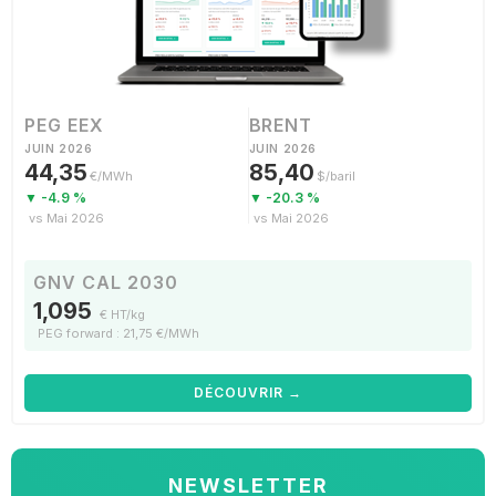
PEG EEX
BRENT
JUIN 2026
JUIN 2026
44,35
85,40
€/MWh
$/baril
▼ -4.9 %
▼ -20.3 %
vs Mai 2026
vs Mai 2026
GNV CAL 2030
1,095
€ HT/kg
PEG forward : 21,75 €/MWh
DÉCOUVRIR →
NEWSLETTER