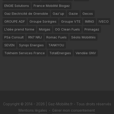
ENGIE Solutions
France Mobilité Biogaz
Gaz Electricité de Grenoble
Gaz'up
Gazie
Gecos
GROUPE ADF
Groupe Sorégies
Groupe VTE
IMING
IVECO
L’idée prend forme
Molgas
OG Clean Fuels
Primagaz
PSa Consult
RN7 NRJ
Romac Fuels
Séolis Mobilités
SEVEN
Synqo Energies
TANKYOU
Tokheim Services France
TotalEnergies
Vendée GNV
Copyright © 2014 - 2026 | Gaz-Mobilite.fr - Tous droits réservés
Mentions légales
-
Gérer mon consentement