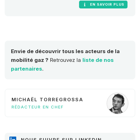
une mobilité durable en Europe en
EN SAVOIR PLUS
proposant des carburants propres
pour le transport, abordables et
accessibles à tous, tout en ayant un
impact concret.
Envie de découvrir tous les acteurs de la
mobilité gaz ?
Retrouvez la
liste de nos
partenaires
.
MICHAËL TORREGROSSA
RÉDACTEUR EN CHEF
NOUS SUIVRE SUR LINKEDIN