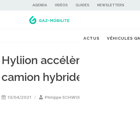
AGENDA
VIDÉOS
GUIDES
NEWSLETTERS
ACTUS
VÉHICULES G
Hyliion accélère le déve
camion hybride électriqu
13/04/2021
Philippe SCHWOERER
Camion & utilitai