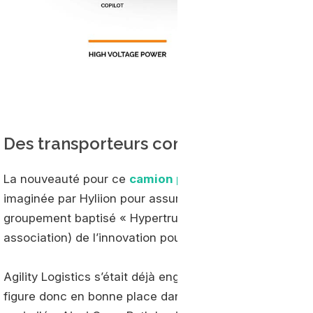
Des transporteurs comme principaux 
La nouveauté pour ce
camion particulier annoncé en
imaginée par Hyliion pour assurer le succès de son con
groupement baptisé « Hypertruck Innovation Council », 
association) de l’innovation pour l’hypertruck.
Agility Logistics s’était déjà engagé pour un volume de 1
figure donc en bonne place dans la nouvelle structure 