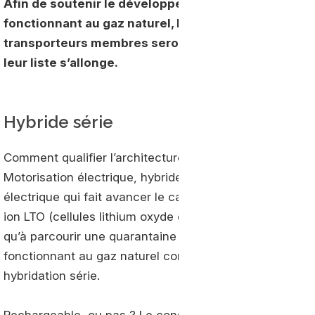
Afin de soutenir le développement de son camion é
fonctionnant au gaz naturel, Hyliion a créé le consei
transporteurs membres seront les premiers à profite
leur liste s’allonge.
Hybride série
Comment qualifier l’architecture développée par Hyliio
Motorisation électrique, hybride, ou thermique GNC ? Da
électrique qui fait avancer le camion. Mais il ne dispos
ion LTO (cellules lithium oxyde de titanium fournies par 
qu’à parcourir une quarantaine de kilomètres avec elle 
fonctionnant au gaz naturel comprimé qui entretien le n
hybridation série.