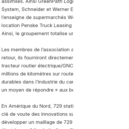
assimilés. Ainsi GreenPath Logistics, NFI, Ruan Trans
System, Schneider et Werner Enterprises, mais aussi l
l’enseigne de supermarchés Wegmans Food Markets. La 
location Penske Truck Leasing et le spécialiste des car
Ainsi, le groupement totalise une flotte de l’ordre de 1
Les membres de l’association auront le privilège de tes
retour, ils fourniront directement des avis pouvant aid
tracteur routier électrique/GNC. Les prototypes déjà a
millions de kilomètres sur routes. Globalement, « la col
durables dans l’industrie du camionnage commercial », s
un moyen de répondre « aux besoins complexes des flot
En Amérique du Nord, 729 stations distribuent déjà du 
clé de voute des innovations sur lesquelles travaille l’
développer un maillage de 729 stations d’avitaillemen