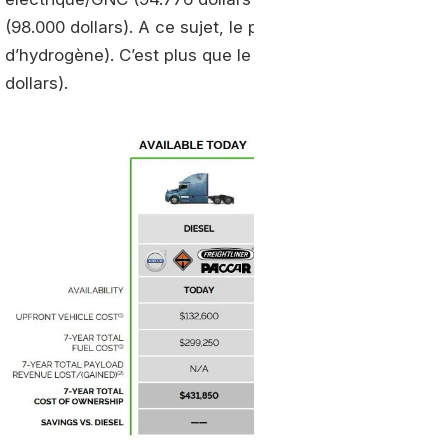
(98.000 dollars). A ce sujet, le pire proviendrait du tra
d’hydrogène). C’est plus que le diesel (299.250 dollars) 
dollars).