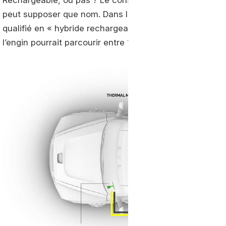
Rechargeable, ou pas ? Le constructeur ne fournit que 
peut supposer que nom. Dans le cas contraire, le group
qualifié en « hybride rechargeable GNC/électrique ». Qu
l’engin pourrait parcourir entre 1.600 et presque 2.100 k