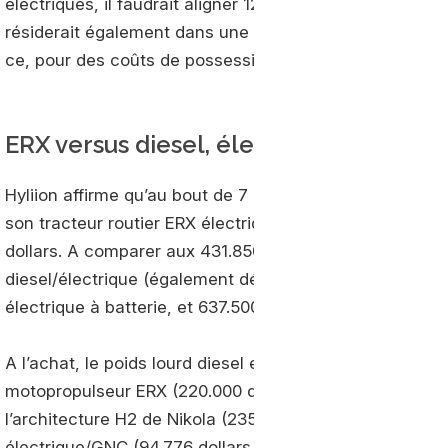
électriques, il faudrait aligner 12 et 7 milliards de doll
résiderait également dans une empreinte carbone qui s
ce, pour des coûts de possession sans concurrence.
ERX versus diesel, électrique et hydr
Hyliion affirme qu’au bout de 7 exercices d’exploitatio
son tracteur routier ERX électrique/GNC affiche le meil
dollars. A comparer aux 431.850 dollars du diesel, 404.4
diesel/électrique (également développée par Hyliion), 
électrique à batterie, et 637.500 dollars pour la soluti
A l’achat, le poids lourd diesel est bien sûr le moins ch
motopropulseur ERX (220.000 dollars) se situe entre le 
l’architecture H2 de Nikola (235.000 dollars). Le poste
électrique/GNC (94.776 dollars de gaz naturel), très pro