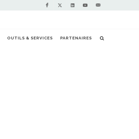
Facebook
Linkedin
Youtube
Contactez-
Twitter
nous !
ent de son camion hybride électrique GNC
OUTILS & SERVICES
PARTENAIRES
S PARTENAIRES PREMIUM