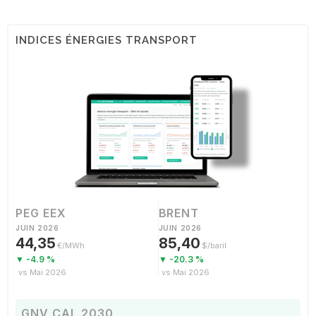
INDICES ÉNERGIES TRANSPORT
PEG EEX
BRENT
JUIN 2026
JUIN 2026
44,35
85,40
€/MWh
$/baril
▼ -4.9 %
▼ -20.3 %
vs Mai 2026
vs Mai 2026
GNV CAL 2030