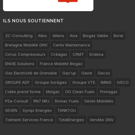
ILS NOUS SOUTIENNENT
2C-Consulting
Alkio
Altens
Avia
Biogaz Vallée
Borel
Bretagne Mobilité GNV
Certis Maintenance
Cirrus Compresseurs
Créagaz
CRMT
Endesa
ENGIE Solutions
France Mobilité Biogaz
Gaz Electricité de Grenoble
Gaz'up
Gazie
Gecos
GROUPE ADF
Groupe Sorégies
Groupe VTE
IMING
IVECO
L’idée prend forme
Molgas
OG Clean Fuels
Primagaz
PSa Consult
RN7 NRJ
Romac Fuels
Séolis Mobilités
SEVEN
Synqo Energies
TANKYOU
Tokheim Services France
TotalEnergies
Vendée GNV