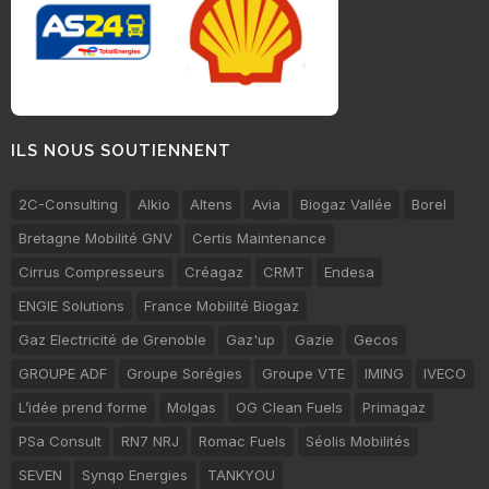
ILS NOUS SOUTIENNENT
2C-Consulting
Alkio
Altens
Avia
Biogaz Vallée
Borel
Bretagne Mobilité GNV
Certis Maintenance
Cirrus Compresseurs
Créagaz
CRMT
Endesa
ENGIE Solutions
France Mobilité Biogaz
Gaz Electricité de Grenoble
Gaz'up
Gazie
Gecos
GROUPE ADF
Groupe Sorégies
Groupe VTE
IMING
IVECO
L’idée prend forme
Molgas
OG Clean Fuels
Primagaz
PSa Consult
RN7 NRJ
Romac Fuels
Séolis Mobilités
SEVEN
Synqo Energies
TANKYOU