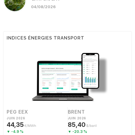
04/08/2026
INDICES ÉNERGIES TRANSPORT
PEG EEX
BRENT
JUIN 2026
JUIN 2026
44,35
85,40
€/MWh
$/baril
▼ -4.9 %
▼ -20.3 %