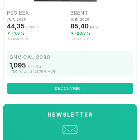
PEG EEX
BRENT
JUIN 2026
JUIN 2026
44,35
85,40
€/MWh
$/baril
▼ -4.9 %
▼ -20.3 %
vs Mai 2026
vs Mai 2026
GNV CAL 2030
1,095
€ HT/kg
PEG forward : 21,75 €/MWh
DÉCOUVRIR →
NEWSLETTER