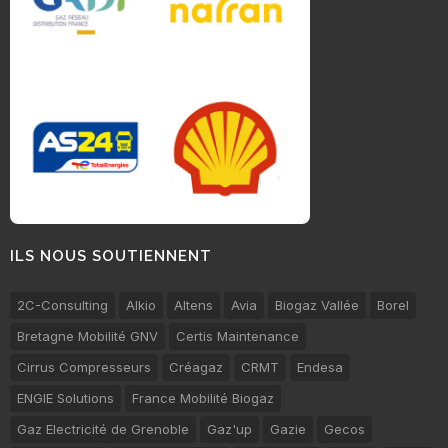
ILS NOUS SOUTIENNENT
2C-Consulting
Alkio
Altens
Avia
Biogaz Vallée
Borel
Bretagne Mobilité GNV
Certis Maintenance
Cirrus Compresseurs
Créagaz
CRMT
Endesa
ENGIE Solutions
France Mobilité Biogaz
Gaz Electricité de Grenoble
Gaz'up
Gazie
Gecos