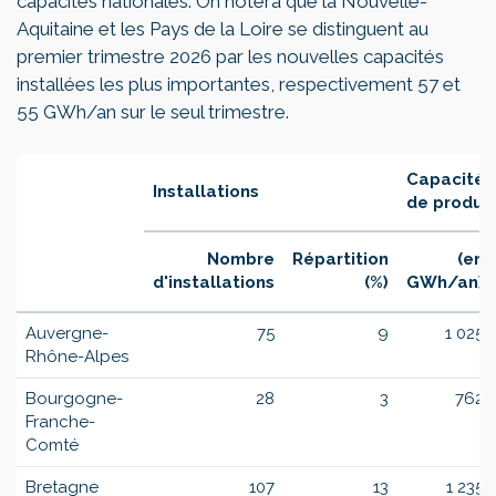
capacités nationales. On notera que la Nouvelle-
Aquitaine et les Pays de la Loire se distinguent au
premier trimestre 2026 par les nouvelles capacités
installées les plus importantes, respectivement 57 et
55 GWh/an sur le seul trimestre.
Capacité 
Installations
de produc
Nombre
Répartition
(en
d'installations
(%)
GWh/an)
Auvergne-
75
9
1 025
Rhône-Alpes
Bourgogne-
28
3
762
Franche-
Comté
Bretagne
107
13
1 235