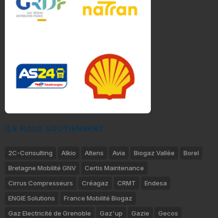
ILS NOUS SOUTIENNENT
2C-Consulting
Alkio
Altens
Avia
Biogaz Vallée
Borel
Bretagne Mobilité GNV
Certis Maintenance
Cirrus Compresseurs
Créagaz
CRMT
Endesa
ENGIE Solutions
France Mobilité Biogaz
Gaz Electricité de Grenoble
Gaz'up
Gazie
Gecos