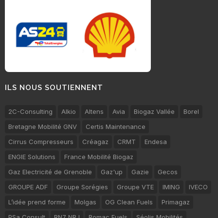
ILS NOUS SOUTIENNENT
2C-Consulting
Alkio
Altens
Avia
Biogaz Vallée
Borel
Bretagne Mobilité GNV
Certis Maintenance
Cirrus Compresseurs
Créagaz
CRMT
Endesa
ENGIE Solutions
France Mobilité Biogaz
Gaz Electricité de Grenoble
Gaz'up
Gazie
Gecos
GROUPE ADF
Groupe Sorégies
Groupe VTE
IMING
IVECO
L’idée prend forme
Molgas
OG Clean Fuels
Primagaz
PSa Consult
RN7 NRJ
Romac Fuels
Séolis Mobilités