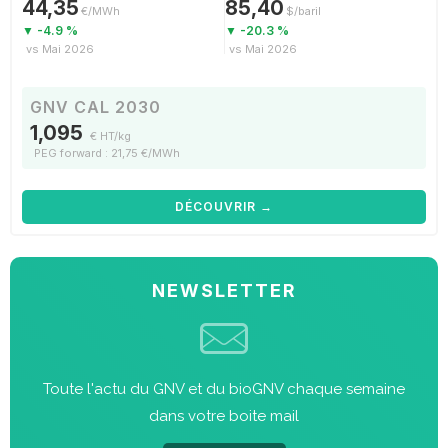
44,35
85,40
€/MWh
$/baril
▼ -4.9 %
▼ -20.3 %
vs Mai 2026
vs Mai 2026
GNV CAL 2030
1,095
€ HT/kg
PEG forward : 21,75 €/MWh
DÉCOUVRIR →
NEWSLETTER
Toute l'actu du GNV et du bioGNV chaque semaine
dans votre boite mail