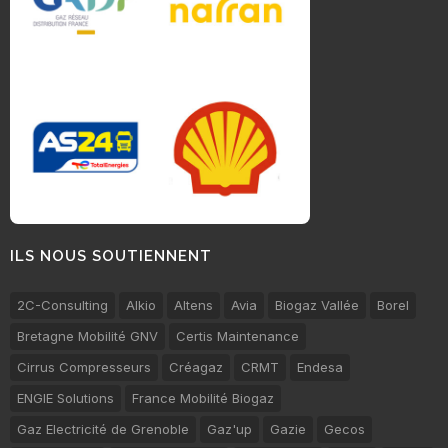
ILS NOUS SOUTIENNENT
2C-Consulting
Alkio
Altens
Avia
Biogaz Vallée
Borel
Bretagne Mobilité GNV
Certis Maintenance
Cirrus Compresseurs
Créagaz
CRMT
Endesa
ENGIE Solutions
France Mobilité Biogaz
Gaz Electricité de Grenoble
Gaz'up
Gazie
Gecos