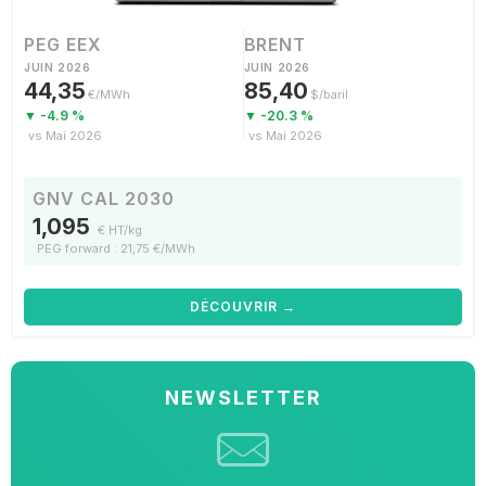
PEG EEX
BRENT
JUIN 2026
JUIN 2026
44,35
85,40
€/MWh
$/baril
▼ -4.9 %
▼ -20.3 %
vs Mai 2026
vs Mai 2026
GNV CAL 2030
1,095
€ HT/kg
PEG forward : 21,75 €/MWh
DÉCOUVRIR →
NEWSLETTER