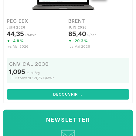
PEG EEX
BRENT
JUIN 2026
JUIN 2026
44,35
85,40
€/MWh
$/baril
▼ -4.9 %
▼ -20.3 %
vs Mai 2026
vs Mai 2026
GNV CAL 2030
1,095
€ HT/kg
PEG forward : 21,75 €/MWh
DÉCOUVRIR →
NEWSLETTER