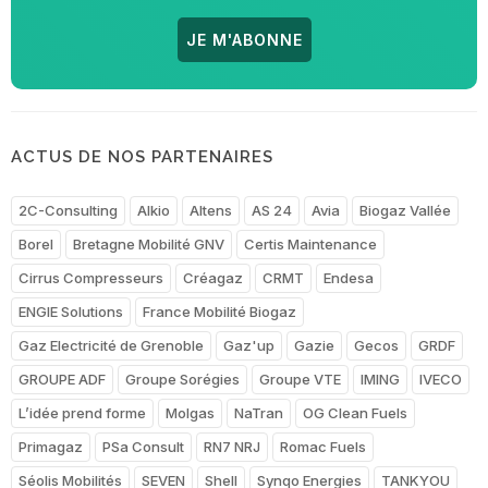
JE M'ABONNE
ACTUS DE NOS PARTENAIRES
2C-Consulting
Alkio
Altens
AS 24
Avia
Biogaz Vallée
Borel
Bretagne Mobilité GNV
Certis Maintenance
Cirrus Compresseurs
Créagaz
CRMT
Endesa
ENGIE Solutions
France Mobilité Biogaz
Gaz Electricité de Grenoble
Gaz'up
Gazie
Gecos
GRDF
GROUPE ADF
Groupe Sorégies
Groupe VTE
IMING
IVECO
L’idée prend forme
Molgas
NaTran
OG Clean Fuels
Primagaz
PSa Consult
RN7 NRJ
Romac Fuels
Séolis Mobilités
SEVEN
Shell
Synqo Energies
TANKYOU