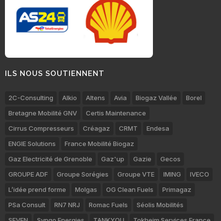
ILS NOUS SOUTIENNENT
2C-Consulting
Alkio
Altens
Avia
Biogaz Vallée
Borel
Bretagne Mobilité GNV
Certis Maintenance
Cirrus Compresseurs
Créagaz
CRMT
Endesa
ENGIE Solutions
France Mobilité Biogaz
Gaz Electricité de Grenoble
Gaz'up
Gazie
Gecos
GROUPE ADF
Groupe Sorégies
Groupe VTE
IMING
IVECO
L’idée prend forme
Molgas
OG Clean Fuels
Primagaz
PSa Consult
RN7 NRJ
Romac Fuels
Séolis Mobilités
SEVEN
Synqo Energies
TANKYOU
Tokheim Services France