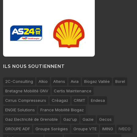
ILS NOUS SOUTIENNENT
2C-Consulting
Alkio
Altens
Avia
Biogaz Vallée
Borel
Bretagne Mobilité GNV
Certis Maintenance
Cirrus Compresseurs
Créagaz
CRMT
Endesa
ENGIE Solutions
France Mobilité Biogaz
Gaz Electricité de Grenoble
Gaz'up
Gazie
Gecos
GROUPE ADF
Groupe Sorégies
Groupe VTE
IMING
IVECO