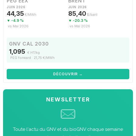
PEG EEX
BRENT
JUIN 2026
JUIN 2026
44,35
85,40
€/MWh
$/baril
▼ -4.9 %
▼ -20.3 %
vs Mai 2026
vs Mai 2026
GNV CAL 2030
1,095
€ HT/kg
PEG forward : 21,75 €/MWh
DÉCOUVRIR →
NEWSLETTER
Toute l'actu du GNV et du bioGNV chaque semaine