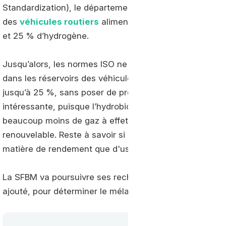
Standardization), le département recherche et développem
des
véhicules routiers
alimentés par des réservoirs 
et 25 % d’hydrogène.
Jusqu’alors, les normes ISO ne permettaient qu’une a
dans les réservoirs des véhicules GNC. Ces tests conf
jusqu’à 25 %, sans poser de problème particulier de séc
intéressante, puisque l’hydrobiométhane (le nom du mé
beaucoup moins de gaz à effet de serre, notamment si l’
renouvelable. Reste à savoir si ce nouveau mélange se
matière de rendement que d'usure et de durée de vie.
La SFBM va poursuivre ses recherches en augmentant 
ajouté, pour déterminer le mélange offrant le meilleur r