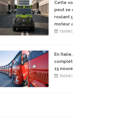
Cette voiture électrique
peut se recharger en
roulant grâce à un
moteur au biométhane
13/06/2026
En Italie, Paratori
complète sa flotte avec
15 nouveaux camions GNL
10/04/2026