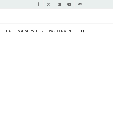
Facebook
Linkedin
Youtube
Contactez-
Twitter
nous !
GNV pourraient accueillir 25 % d'hydrogène
OUTILS & SERVICES
PARTENAIRES
S PARTENAIRES PREMIUM