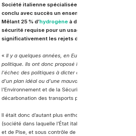
Société italienne spécialisée dans la distribution
conclu avec succès un ensemble de tests avec un 
Mêlant 25 % d’
hydrogène
à du
biométhane
, le méla
sécurité requise pour un usage à grande échelle et
significativement les rejets de CO2.
«
Il y a quelques années, en Europe, certains ont envis
politique. Ils ont donc proposé le « tout électrique d'i
l'échec des politiques à dicter ce que devrait être la 
d'un plan idéal ou d'une mauvaise information
». Gilber
l'Environnement et de la Sécurité énergétique, ne fait
décarbonation des transports par le « tout électrique »
Il était donc d’autant plus enthousiaste lors de la prés
(société dans laquelle l’État italien est actionnaire). E
et de Pise, et sous contrôle de l’antenne nationale de l’