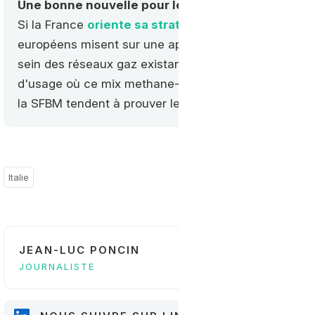
Une bonne nouvelle pour les réseaux
Si la France
oriente sa stratégie sur des réseaux
européens misent sur une approche hybride où l'hyd
sein des réseaux gaz existants. Si la mobilité était
d'usage où ce mix methane-hydrogène pouvait poser
la SFBM tendent à prouver le contraire.
Italie
JEAN-LUC PONCIN
JOURNALISTE