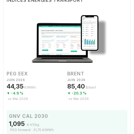
INDICES ÉNERGIES TRANSPORT
PEG EEX
BRENT
JUIN 2026
JUIN 2026
44,35
85,40
€/MWh
$/baril
▼ -4.9 %
▼ -20.3 %
vs Mai 2026
vs Mai 2026
GNV CAL 2030
1,095
€ HT/kg
PEG forward : 21,75 €/MWh