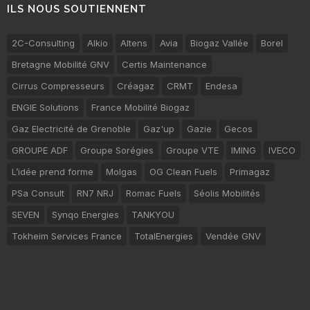
ILS NOUS SOUTIENNENT
2C-Consulting
Alkio
Altens
Avia
Biogaz Vallée
Borel
Bretagne Mobilité GNV
Certis Maintenance
Cirrus Compresseurs
Créagaz
CRMT
Endesa
ENGIE Solutions
France Mobilité Biogaz
Gaz Electricité de Grenoble
Gaz'up
Gazie
Gecos
GROUPE ADF
Groupe Sorégies
Groupe VTE
IMING
IVECO
L’idée prend forme
Molgas
OG Clean Fuels
Primagaz
PSa Consult
RN7 NRJ
Romac Fuels
Séolis Mobilités
SEVEN
Synqo Energies
TANKYOU
Tokheim Services France
TotalEnergies
Vendée GNV