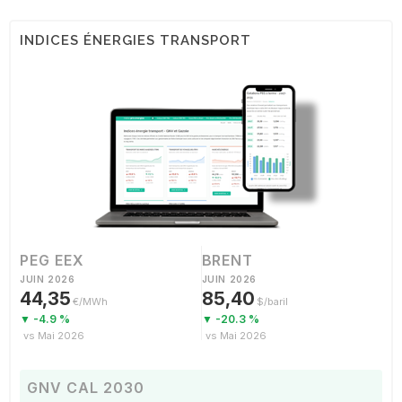
INDICES ÉNERGIES TRANSPORT
PEG EEX
BRENT
JUIN 2026
JUIN 2026
44,35
85,40
€/MWh
$/baril
▼ -4.9 %
▼ -20.3 %
vs Mai 2026
vs Mai 2026
GNV CAL 2030