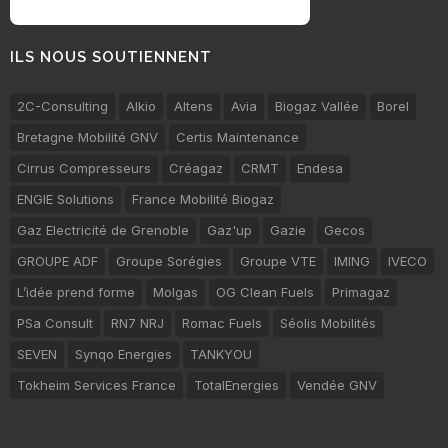
ILS NOUS SOUTIENNENT
2C-Consulting
Alkio
Altens
Avia
Biogaz Vallée
Borel
Bretagne Mobilité GNV
Certis Maintenance
Cirrus Compresseurs
Créagaz
CRMT
Endesa
ENGIE Solutions
France Mobilité Biogaz
Gaz Electricité de Grenoble
Gaz'up
Gazie
Gecos
GROUPE ADF
Groupe Sorégies
Groupe VTE
IMING
IVECO
L’idée prend forme
Molgas
OG Clean Fuels
Primagaz
PSa Consult
RN7 NRJ
Romac Fuels
Séolis Mobilités
SEVEN
Synqo Energies
TANKYOU
Tokheim Services France
TotalEnergies
Vendée GNV