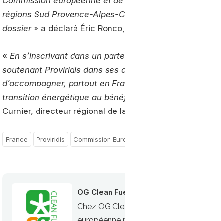
Commission européenne et de la Banque des Territoire
régions Sud Provence-Alpes-Côte d’Azur et Hauts-de-F
dossier
» a déclaré Éric Ronco, président du groupe Prov
«
En s’inscrivant dans un partenariat d’envergure ave
soutenant Proviridis dans ses ambitions, la Banque des
d’accompagner, partout en France, les territoires et les
transition énergétique au bénéfice de territoires plus d
Curnier, directeur régional de la Banque des Territoire
France
Proviridis
Commission Européenne
OG Clean Fuels
Chez OG Clean Fuels, nous nous engage
européenne plus propre. Notre mission es