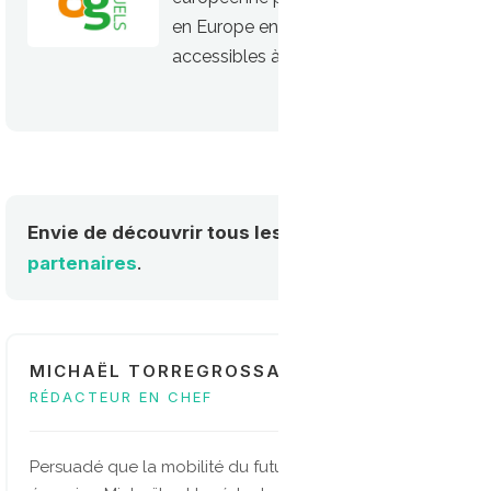
en Europe en proposant des carburants 
accessibles à tous, tout en ayant un im
Envie de découvrir tous les acteurs de la mobilité
partenaires
.
MICHAËL TORREGROSSA
RÉDACTEUR EN CHEF
Persuadé que la mobilité du future sera multi-