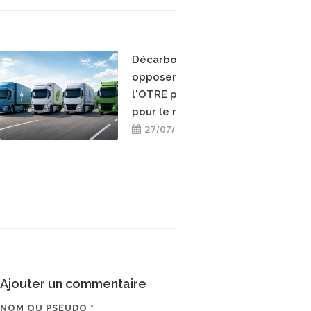
Décarboner sans
opposer les énergies :
l'OTRE prend position
pour le mix-énergétique
27/07/2026
Ajouter un commentaire
NOM OU PSEUDO *
EMAIL * (NE SERA PAS V