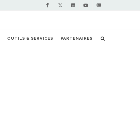
Facebook
Linkedin
Youtube
Contactez-
Twitter
nous !
idis financé par la Commission Européenne
OUTILS & SERVICES
PARTENAIRES
S PARTENAIRES PREMIUM