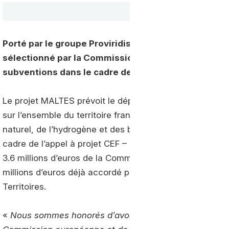
Une station
Porté par le groupe Proviridis, le projet MALTES (Mu
sélectionné par la Commission européenne qui lui a
subventions dans le cadre de l’appel à projet CEF – T
Le projet MALTES prévoit le déploiement de 12 stations 
sur l’ensemble du territoire français et intégrées au r
naturel, de l’hydrogène et des bornes de recharge pour
cadre de l’appel à projet CEF – Transport – Blending faci
3.6 millions d’euros de la Commission européenne. Un f
millions d’euros déjà accordé par la Caisse des Dépôts 
Territoires.
«
Nous sommes honorés d’avoir obtenu une nouvelle fois