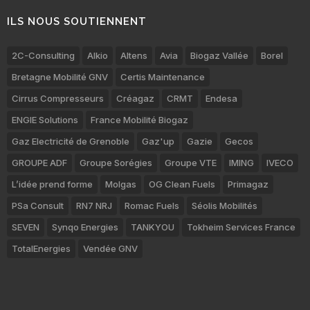
ILS NOUS SOUTIENNENT
2C-Consulting
Alkio
Altens
Avia
Biogaz Vallée
Borel
Bretagne Mobilité GNV
Certis Maintenance
Cirrus Compresseurs
Créagaz
CRMT
Endesa
ENGIE Solutions
France Mobilité Biogaz
Gaz Electricité de Grenoble
Gaz'up
Gazie
Gecos
GROUPE ADF
Groupe Sorégies
Groupe VTE
IMING
IVECO
L’idée prend forme
Molgas
OG Clean Fuels
Primagaz
PSa Consult
RN7 NRJ
Romac Fuels
Séolis Mobilités
SEVEN
Synqo Energies
TANKYOU
Tokheim Services France
TotalEnergies
Vendée GNV