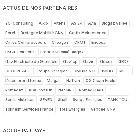
ACTUS DE NOS PARTENAIRES
2C-Consulting
Alkio
Altens
AS 24
Avia
Biogaz Vallée
Borel
Bretagne Mobilité GNV
Certis Maintenance
Cirrus Compresseurs
Créagaz
CRMT
Endesa
ENGIE Solutions
France Mobilité Biogaz
Gaz Electricité de Grenoble
Gaz'up
Gazie
Gecos
GRDF
GROUPE ADF
Groupe Sorégies
Groupe VTE
IMING
IVECO
L’idée prend forme
Molgas
NaTran
OG Clean Fuels
Primagaz
PSa Consult
RN7 NRJ
Romac Fuels
Séolis Mobilités
SEVEN
Shell
Synqo Energies
TANKYOU
Tokheim Services France
TotalEnergies
Vendée GNV
ACTUS PAR PAYS