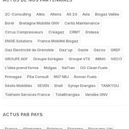
2C-Consulting
Alkio
Altens
AS 24
Avia
Biogaz Vallée
Borel
Bretagne Mobilité GNV
Certis Maintenance
Cirrus Compresseurs
Créagaz
CRMT
Endesa
ENGIE Solutions
France Mobilité Biogaz
Gaz Electricité de Grenoble
Gaz'up
Gazie
Gecos
GRDF
GROUPE ADF
Groupe Sorégies
Groupe VTE
IMING
IVECO
L’idée prend forme
Molgas
NaTran
OG Clean Fuels
Primagaz
PSa Consult
RN7 NRJ
Romac Fuels
Séolis Mobilités
SEVEN
Shell
Synqo Energies
TANKYOU
Tokheim Services France
TotalEnergies
Vendée GNV
ACTUS PAR PAYS
France
Allemagne
Belgique
Espagne
Royaume-Uni