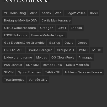
ILS NOUS SOUTIENNENT
2C-Consulting
Alkio
Altens
Avia
Biogaz Vallée
Borel
Bretagne Mobilité GNV
Certis Maintenance
Cirrus Compresseurs
Créagaz
CRMT
Endesa
ENGIE Solutions
France Mobilité Biogaz
Gaz Electricité de Grenoble
Gaz'up
Gazie
Gecos
GROUPE ADF
Groupe Sorégies
Groupe VTE
IMING
IVECO
L’idée prend forme
Molgas
OG Clean Fuels
Primagaz
PSa Consult
RN7 NRJ
Romac Fuels
Séolis Mobilités
SEVEN
Synqo Energies
TANKYOU
Tokheim Services France
TotalEnergies
Vendée GNV