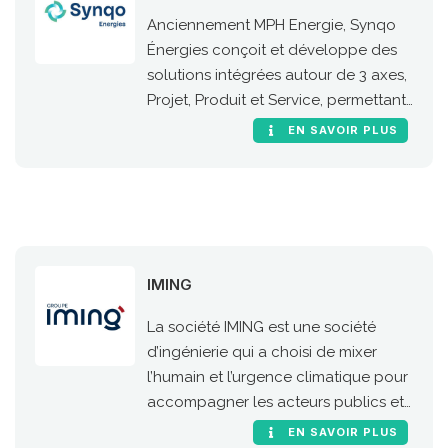
Anciennement MPH Energie, Synqo
Énergies conçoit et développe des
solutions intégrées autour de 3 axes,
Projet, Produit et Service, permettant
à ses clients de l’industrie et de la
EN SAVOIR PLUS
mobilité de migrer leurs processus et
leurs infrastructures vers les
nouvelles énergies (biogaz, GNV,
hydrogène, biocarburant, e-fuel et
recharge électrique IRVE).
IMING
La société IMING est une société
d’ingénierie qui a choisi de mixer
l’humain et l’urgence climatique pour
accompagner les acteurs publics et
privés dans la gestion de leurs
EN SAVOIR PLUS