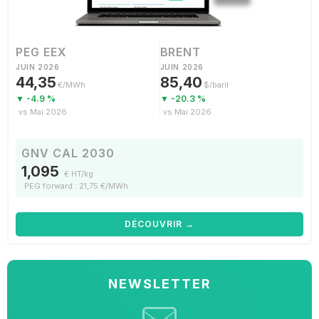
PEG EEX
BRENT
JUIN 2026
JUIN 2026
44,35
85,40
€/MWh
$/baril
▼ -4.9 %
▼ -20.3 %
vs Mai 2026
vs Mai 2026
GNV CAL 2030
1,095
€ HT/kg
PEG forward : 21,75 €/MWh
DÉCOUVRIR →
NEWSLETTER