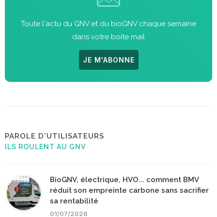
Toute l'actu du GNV et du bioGNV chaque semaine
dans votre boite mail
JE M'ABONNE
PAROLE D'UTILISATEURS
ILS ROULENT AU GNV
BioGNV, électrique, HVO... comment BMV
réduit son empreinte carbone sans sacrifier
sa rentabilité
01/07/2026