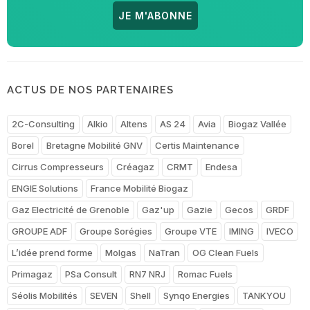
JE M'ABONNE
ACTUS DE NOS PARTENAIRES
2C-Consulting
Alkio
Altens
AS 24
Avia
Biogaz Vallée
Borel
Bretagne Mobilité GNV
Certis Maintenance
Cirrus Compresseurs
Créagaz
CRMT
Endesa
ENGIE Solutions
France Mobilité Biogaz
Gaz Electricité de Grenoble
Gaz'up
Gazie
Gecos
GRDF
GROUPE ADF
Groupe Sorégies
Groupe VTE
IMING
IVECO
L’idée prend forme
Molgas
NaTran
OG Clean Fuels
Primagaz
PSa Consult
RN7 NRJ
Romac Fuels
Séolis Mobilités
SEVEN
Shell
Synqo Energies
TANKYOU