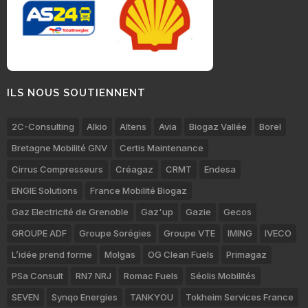
ILS NOUS SOUTIENNENT
2C-Consulting
Alkio
Altens
Avia
Biogaz Vallée
Borel
Bretagne Mobilité GNV
Certis Maintenance
Cirrus Compresseurs
Créagaz
CRMT
Endesa
ENGIE Solutions
France Mobilité Biogaz
Gaz Electricité de Grenoble
Gaz'up
Gazie
Gecos
GROUPE ADF
Groupe Sorégies
Groupe VTE
IMING
IVECO
L’idée prend forme
Molgas
OG Clean Fuels
Primagaz
PSa Consult
RN7 NRJ
Romac Fuels
Séolis Mobilités
SEVEN
Synqo Energies
TANKYOU
Tokheim Services France