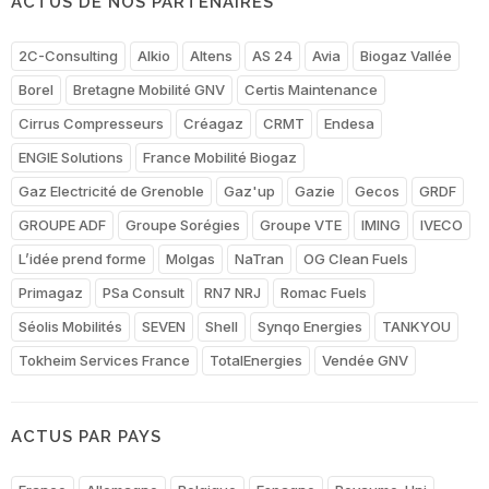
ACTUS DE NOS PARTENAIRES
2C-Consulting
Alkio
Altens
AS 24
Avia
Biogaz Vallée
Borel
Bretagne Mobilité GNV
Certis Maintenance
Cirrus Compresseurs
Créagaz
CRMT
Endesa
ENGIE Solutions
France Mobilité Biogaz
Gaz Electricité de Grenoble
Gaz'up
Gazie
Gecos
GRDF
GROUPE ADF
Groupe Sorégies
Groupe VTE
IMING
IVECO
L’idée prend forme
Molgas
NaTran
OG Clean Fuels
Primagaz
PSa Consult
RN7 NRJ
Romac Fuels
Séolis Mobilités
SEVEN
Shell
Synqo Energies
TANKYOU
Tokheim Services France
TotalEnergies
Vendée GNV
ACTUS PAR PAYS