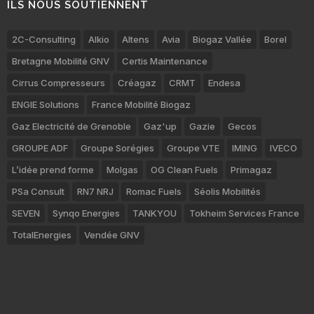
ILS NOUS SOUTIENNENT
2C-Consulting
Alkio
Altens
Avia
Biogaz Vallée
Borel
Bretagne Mobilité GNV
Certis Maintenance
Cirrus Compresseurs
Créagaz
CRMT
Endesa
ENGIE Solutions
France Mobilité Biogaz
Gaz Electricité de Grenoble
Gaz'up
Gazie
Gecos
GROUPE ADF
Groupe Sorégies
Groupe VTE
IMING
IVECO
L’idée prend forme
Molgas
OG Clean Fuels
Primagaz
PSa Consult
RN7 NRJ
Romac Fuels
Séolis Mobilités
SEVEN
Synqo Energies
TANKYOU
Tokheim Services France
TotalEnergies
Vendée GNV