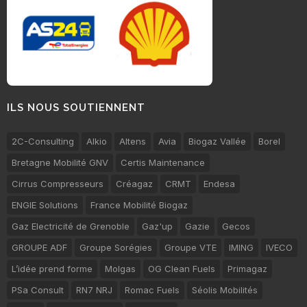
ILS NOUS SOUTIENNENT
2C-Consulting
Alkio
Altens
Avia
Biogaz Vallée
Borel
Bretagne Mobilité GNV
Certis Maintenance
Cirrus Compresseurs
Créagaz
CRMT
Endesa
ENGIE Solutions
France Mobilité Biogaz
Gaz Electricité de Grenoble
Gaz'up
Gazie
Gecos
GROUPE ADF
Groupe Sorégies
Groupe VTE
IMING
IVECO
L’idée prend forme
Molgas
OG Clean Fuels
Primagaz
PSa Consult
RN7 NRJ
Romac Fuels
Séolis Mobilités