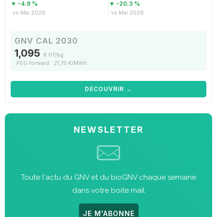
▼ -4.9 %
▼ -20.3 %
vs Mai 2026
vs Mai 2026
GNV CAL 2030
1,095
€ HT/kg
PEG forward : 21,75 €/MWh
DÉCOUVRIR →
NEWSLETTER
Toute l'actu du GNV et du bioGNV chaque semaine
dans votre boite mail
JE M'ABONNE