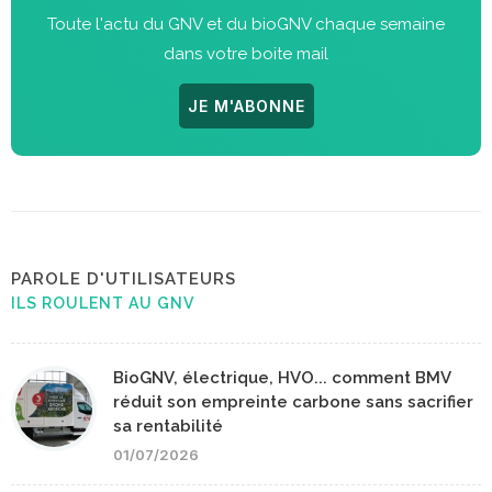
Toute l'actu du GNV et du bioGNV chaque semaine
dans votre boite mail
JE M'ABONNE
PAROLE D'UTILISATEURS
ILS ROULENT AU GNV
BioGNV, électrique, HVO... comment BMV
réduit son empreinte carbone sans sacrifier
sa rentabilité
01/07/2026