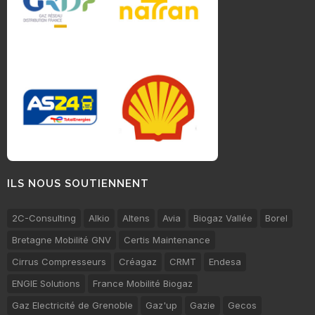
ILS NOUS SOUTIENNENT
2C-Consulting
Alkio
Altens
Avia
Biogaz Vallée
Borel
Bretagne Mobilité GNV
Certis Maintenance
Cirrus Compresseurs
Créagaz
CRMT
Endesa
ENGIE Solutions
France Mobilité Biogaz
Gaz Electricité de Grenoble
Gaz'up
Gazie
Gecos