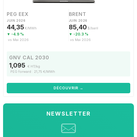
PEG EEX
BRENT
JUIN 2026
JUIN 2026
44,35
85,40
€/MWh
$/baril
▼ -4.9 %
▼ -20.3 %
vs Mai 2026
vs Mai 2026
GNV CAL 2030
1,095
€ HT/kg
PEG forward : 21,75 €/MWh
DÉCOUVRIR →
NEWSLETTER