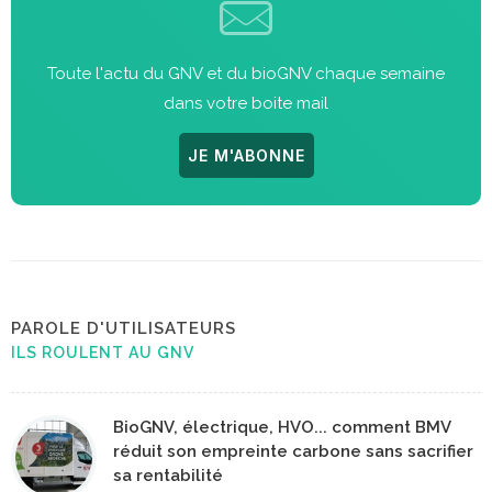
Toute l'actu du GNV et du bioGNV chaque semaine
dans votre boite mail
JE M'ABONNE
PAROLE D'UTILISATEURS
ILS ROULENT AU GNV
BioGNV, électrique, HVO... comment BMV
réduit son empreinte carbone sans sacrifier
sa rentabilité