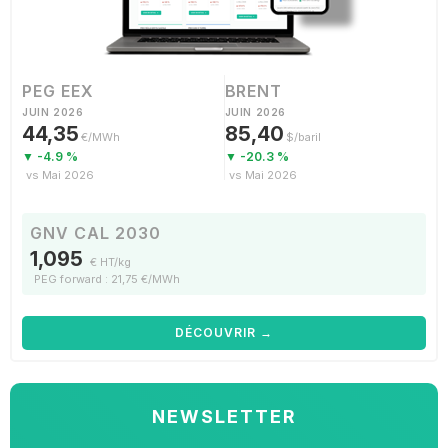
PEG EEX
BRENT
JUIN 2026
JUIN 2026
44,35
85,40
€/MWh
$/baril
▼ -4.9 %
▼ -20.3 %
vs Mai 2026
vs Mai 2026
GNV CAL 2030
1,095
€ HT/kg
PEG forward : 21,75 €/MWh
DÉCOUVRIR →
NEWSLETTER