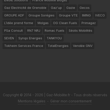
Gaz Electricité de Grenoble
Gaz'up
Gazie
Gecos
GROUPE ADF
Groupe Sorégies
Groupe VTE
IMING
IVECO
L’idée prend forme
Molgas
OG Clean Fuels
Primagaz
PSa Consult
RN7 NRJ
Romac Fuels
Séolis Mobilités
SEVEN
Synqo Energies
TANKYOU
Tokheim Services France
TotalEnergies
Vendée GNV
Copyright © 2014 - 2026 | Gaz-Mobilite.fr - Tous droits réservés
Mentions légales
-
Gérer mon consentement