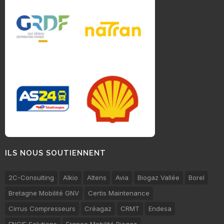
ILS NOUS SOUTIENNENT
2C-Consulting
Alkio
Altens
Avia
Biogaz Vallée
Borel
Bretagne Mobilité GNV
Certis Maintenance
Cirrus Compresseurs
Créagaz
CRMT
Endesa
ENGIE Solutions
France Mobilité Biogaz